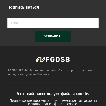
Подписываться
ОТПРАВИТЬ
BC "EXIMBANK" SA является членом Схемы гарантирования
вкладов Республики Молдова
Этот сайт использует файлы cookie.
Продолжение просмотра подразумевает согласие на
Bank of
использование файлов cookie.