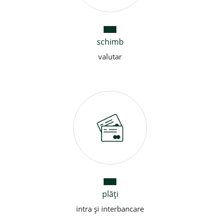
schimb
valutar
plăți
intra și interbancare