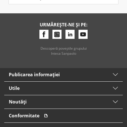
URMĂREȘTE-NE ȘI PE:
Descoperă poveştile grupului
Intesa Sanpaolo
Publicarea informaţiei
Utile
Noutăți
Conformitate