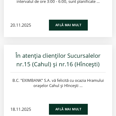
intervalul de ore 3:00 - 6:00, sunt planificate ...
20.11.2025
AFLĂ MAI MULT
În atenția clienților Sucursalelor
nr.15 (Cahul) și nr.16 (Hîncești)
B.C. "EXIMBANK" S.A. vă felicită cu ocazia Hramului
orașelor Cahul și Hîncești ...
18.11.2025
AFLĂ MAI MULT