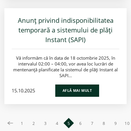
Anunț privind indisponibilitatea
temporară a sistemului de plăți
Instant (SAPI)
Vă informăm că în data de 18 octombrie 2025, în
intervalul 02:00 – 04:00, vor avea loc lucrări de
mentenanță planificate la sistemul de plăți Instant al
SAPI...
15.10.2025
AFLĂ MAI MULT
1
2
3
4
5
6
7
8
9
10