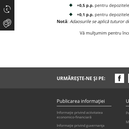
+0,5 p.p.
pentru depozitel
+0,1 p.p.
pentru depozitel
Notă
:
Adaosurile se aplică tuturor dep
Vă mulțumim pentru încr
URMĂREȘTE-NE ȘI PE:
Publicarea informaţiei
U
Informaţie privind activitatea
Pr
economico-financiară
M
Informaţie privind guvernanţa