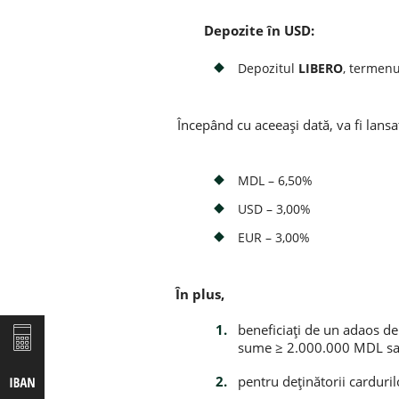
Depozite în USD:
Depozitul
LIBERO
, termenu
Începând cu aceeași dată, va fi lans
MDL – 6,50%
USD – 3,00%
EUR – 3,00%
În plus,
beneficiați de un adaos d
sume ≥ 2.000.000 MDL sa
pentru deținătorii carduri