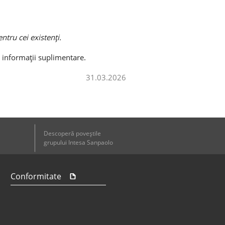
entru cei existenți.
informații suplimentare.
31.03.2026
Descoperă poveştile
grupului Intesa Sanpaolo
Conformitate