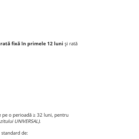
u
rată fixă în primele 12 luni
și rată
e pe o perioadă ≥ 32 luni, pentru
ozitului UNIVERSAL)
.
i standard de: