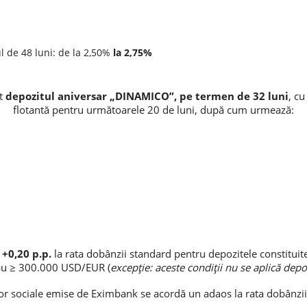
l de 48 luni: de la 2,50%
la
2,75%
at
depozitul aniversar „DINAMICO”, pe termen de 32 luni
, c
flotantă pentru următoarele 20 de luni, după cum urmează:
e
+0,20 p.p.
la rata dobânzii standard pentru depozitele constituit
u ≥ 300.000 USD/EUR (
excepție: aceste condiții nu se aplică dep
lor sociale emise de Eximbank se acordă un adaos la rata dobânzi