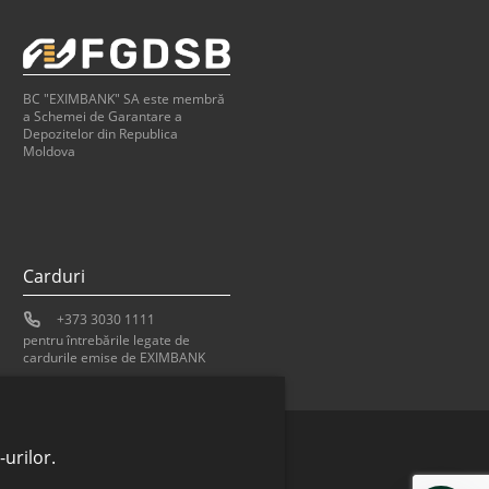
BC "EXIMBANK" SA este membră
a Schemei de Garantare a
Depozitelor din Republica
Moldova
Carduri
+373 3030 1111
pentru întrebările legate de
cardurile emise de EXIMBANK
urilor.
Bank of