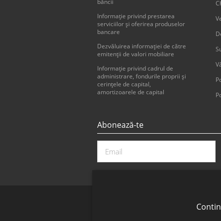
băncii
Ch
Informaţie privind prestarea
V
serviciilor şi oferirea produselor
bancare
D
Dezvăluirea informaţiei de către
Su
emitenţii de valori mobiliare
V
Informație privind cadrul de
administrare, fondurile proprii și
Po
cerințele de capital,
amortizoarele de capital
Po
Abonează-te
Contin