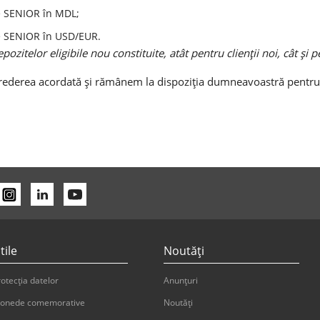
e SENIOR în MDL;
e SENIOR în USD/EUR.
ozitelor eligibile nou constituite, atât pentru clienții noi, cât și p
ederea acordată și rămânem la dispoziția dumneavoastră pentru 
tile
Noutăți
otecția datelor
Anunțuri
onede comemorative
Noutăți