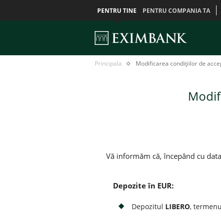
PENTRU TINE
PENTRU COMPANIA TA
Modificarea
Главная
Principala
Modificarea condițiilor de acce
condițiilor
de
acceptare
Modifi
a
depozitelor
PF
Vă informăm că, începând cu dat
Depozite în EUR:
Depozitul
LIBERO
, termenu