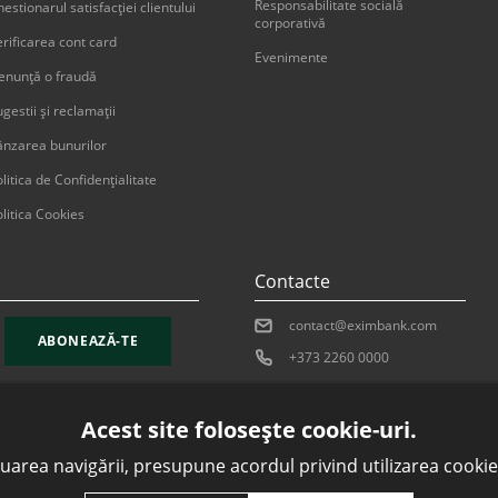
Responsabilitate socială
estionarul satisfacției clientului
corporativă
erificarea cont card
Evenimente
enunţă o fraudă
gestii şi reclamaţii
ânzarea bunurilor
litica de Confidențialitate
litica Cookies
Contacte
contact@eximbank.com
ABONEAZĂ-TE
+373 2260 0000
Acest site folosește cookie-uri.
uarea navigării, presupune acordul privind utilizarea cookie-