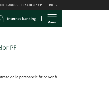
000
CARDURI:
+373 3030 1111
RO
Internet-banking
Menu
elor PF
rase de la persoanele fizice vor fi