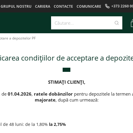
+373 2260 0
GRUPUL NOSTRU
CARIERA
CONTACTE
COMUNICARE
ptare a depozitelor PF
carea condițiilor de acceptare a depozit
STIMAȚI CLIENȚI,
a de
01.04.2026
,
ratele dobânzilor
pentru depozitele la termen at
majorate
, după cum urmează:
l de 48 luni: de la 1,80%
la 2,75%