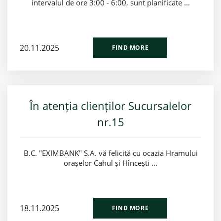
intervalul de ore 3:00 - 6:00, sunt planificate ...
20.11.2025
FIND MORE
În atenția clienților Sucursalelor
nr.15
B.C. "EXIMBANK" S.A. vă felicită cu ocazia Hramului
orașelor Cahul și Hîncești ...
18.11.2025
FIND MORE