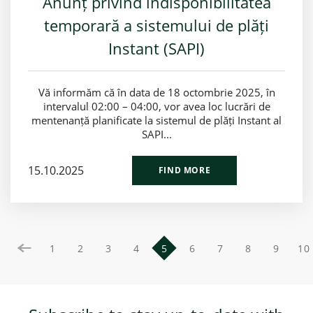
Anunț privind indisponibilitatea
temporară a sistemului de plăți
Instant (SAPI)
Vă informăm că în data de 18 octombrie 2025, în
intervalul 02:00 – 04:00, vor avea loc lucrări de
mentenanță planificate la sistemul de plăți Instant al
SAPI...
15.10.2025
FIND MORE
1
2
3
4
5
6
7
8
9
10