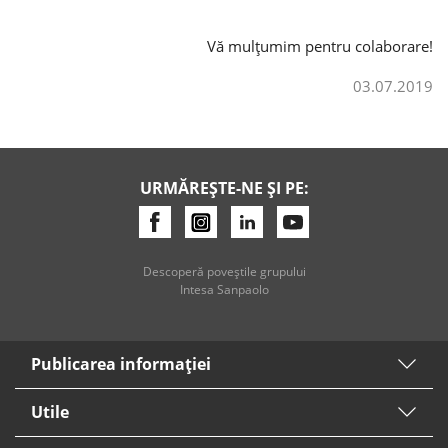
Vă mulțumim pentru colaborare!
03.07.2019
URMĂREȘTE-NE ȘI PE:
Descoperă poveştile grupului
Intesa Sanpaolo
Publicarea informaţiei
Utile