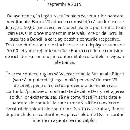
septembrie 2019.
Credite de consum
De asemenea, în legătură cu închiderea conturilor bancare
menţionate, Banca Vă aduce la cunoştinţă că soldurile care
Credite ipotecare
depăşesc 50,00 (cincizeci) lei sau echivalent, pot fi ridicate de
către Dvs. în orice moment în intervalul orelor de lucru la
sucursala Băncii la care aţi deschis conturile respective.
Toate soldurile conturilor închise care nu depășesc suma de
50,00 lei vor fi reţinute de către Bancă cu titlu de comision
de închidere a contului, în conformitate cu tarifele în vigoare
ale Băncii.
În acest context, rugăm să Vă prezentați la Sucursala Băncii
(sau să imputerniciți legal o altă persoană) în care Vă
deserviți, pentru a efectua procedura de închidere a
conturilor/produselor contractate de către Dvs și retragerea
soldurilor existente, sau să ne comunicați în scris datele
bancare ale contului la care urmează să fie transferate
eventualele solduri ale conturilor Dvs, în caz contrar, Banca,
după închiderea conturilor, va plasa soldurile Dvs în conturi
interne în așteptarea indicațiilor.