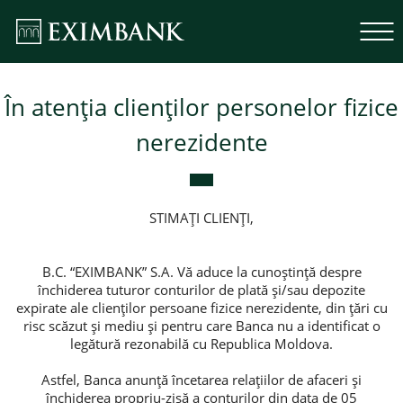
În atenţia clienților personelor fizice
nerezidente
STIMAȚI CLIENȚI,
B.C. “EXIMBANK” S.A. Vă aduce la cunoștință despre
închiderea tuturor conturilor de plată și/sau depozite
expirate ale clienților persoane fizice nerezidente, din țări cu
risc scăzut și mediu și pentru care Banca nu a identificat o
legătură rezonabilă cu Republica Moldova.
Astfel, Banca anunță încetarea relațiilor de afaceri și
închiderea propriu-zisă a conturilor din data de 05