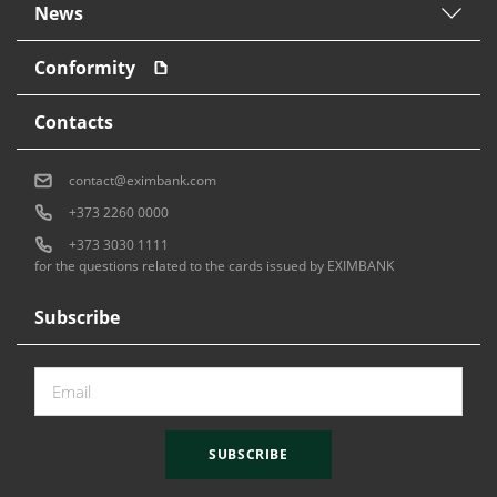
News
Conformity
Contacts
contact@eximbank.com
+373 2260 0000
+373 3030 1111
for the questions related to the cards issued by EXIMBANK
Subscribe
SUBSCRIBE