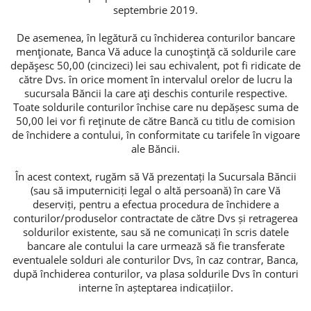
septembrie 2019.
De asemenea, în legătură cu închiderea conturilor bancare
Consumer loan
menţionate, Banca Vă aduce la cunoştinţă că soldurile care
depăşesc 50,00 (cincizeci) lei sau echivalent, pot fi ridicate de
Mortgage loans
către Dvs. în orice moment în intervalul orelor de lucru la
sucursala Băncii la care aţi deschis conturile respective.
Toate soldurile conturilor închise care nu depășesc suma de
50,00 lei vor fi reţinute de către Bancă cu titlu de comision
de închidere a contului, în conformitate cu tarifele în vigoare
ale Băncii.
În acest context, rugăm să Vă prezentați la Sucursala Băncii
(sau să imputerniciți legal o altă persoană) în care Vă
deserviți, pentru a efectua procedura de închidere a
conturilor/produselor contractate de către Dvs și retragerea
soldurilor existente, sau să ne comunicați în scris datele
bancare ale contului la care urmează să fie transferate
eventualele solduri ale conturilor Dvs, în caz contrar, Banca,
după închiderea conturilor, va plasa soldurile Dvs în conturi
interne în așteptarea indicațiilor.