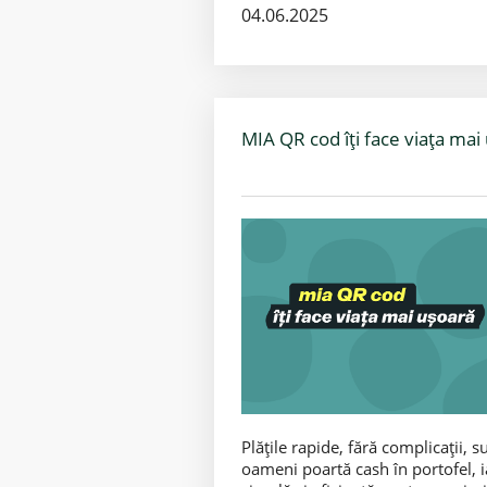
04.06.2025
MIA QR cod îți face viața mai
Plățile rapide, fără complicații, s
oameni poartă cash în portofel, i