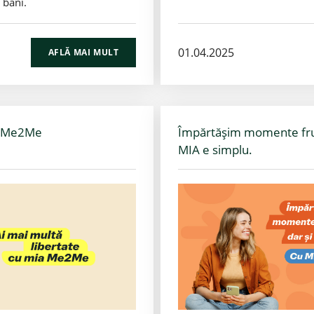
 bani.
01.04.2025
AFLĂ MAI MULT
ia Me2Me
Împărtășim momente frum
MIA e simplu.