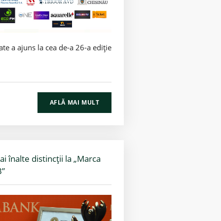
ate a ajuns la cea de-a 26-a ediție
AFLĂ MAI MULT
înalte distincții la „Marca
3”