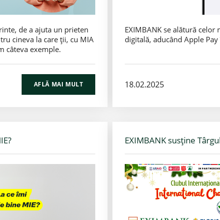
rinte, de a ajuta un prieten
EXIMBANK se alătură celor 
ru cineva la care ții, cu MIA
digitală, aducând Apple Pay î
em câteva exemple.
18.02.2025
AFLĂ MAI MULT
IE?
EXIMBANK susține Târgul 