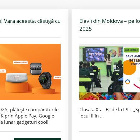
i! Vara aceasta, câștigă cu
Elevii din Moldova – pe l
2025
2025, plătește cumpărăturile
Clasa a X-a „B” de la IPLT „S
NK prin Apple Pay, Google
locul II în ...
a lunar gadgeturi cool!