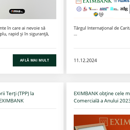
nte în care ai nevoie să
Târgul Internațional de Carit
plu, rapid și în siguranță,
...
11.12.2024
AFLĂ MAI MULT
i Terți (TPP) la
EXIMBANK obține cele mai 
x EXIMBANK
Comercială a Anului 202