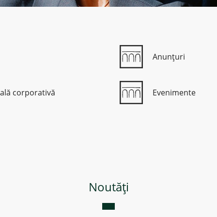
Anunțuri
ală corporativă
Evenimente
Noutăți