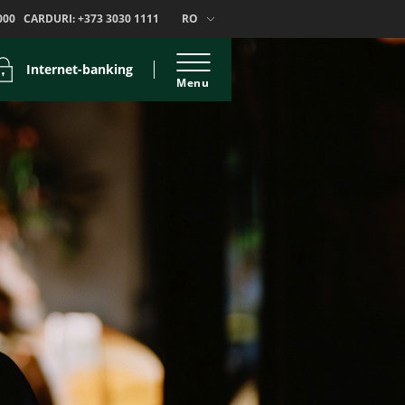
000
CARDURI:
+373 3030 1111
RO
Internet-banking
Menu