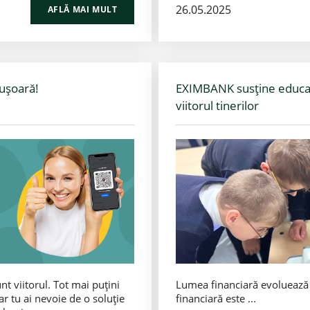
26.05.2025
AFLĂ MAI MULT
 ușoară!
EXIMBANK susține educați
viitorul tinerilor
unt viitorul. Tot mai puțini
Lumea financiară evoluează r
ar tu ai nevoie de o soluție
financiară este ...