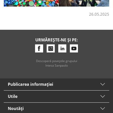
26.05.2025
URMĂREȘTE-NE ȘI PE:
Descoperă poveştile grupului
Intesa Sanpaolo
Publicarea informaţiei
Utile
Noutăți