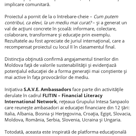
implicare comunitară.
Credite de consum
Proiectul a pornit de la o întrebare-cheie –
Cum putem
contribui, ca elevi, la un mediu mai curat?
– și a generat un
Credite ipotecare
val de acțiuni concrete în școală: informare, colectare,
colaborare, transformare și educație prin exemplu.
Rezultatele au fost apreciate de juriul internațional, care a
recompensat proiectul cu locul II în clasamentul final.
Distincția obținută confirmă angajamentul tinerilor din
Moldova față de valorile sustenabilității și evidențiază
potențialul educației de a forma generații mai conștiente și
mai active în fața provocărilor de mediu.
Inițiativa
S.A.V.E. Ambassadors
face parte din activitățile
derulate în cadrul
FLITIN – Financial Literacy
International Network
, rețeaua Grupului Intesa Sanpaolo
care reunește ambasadori ai educației financiare din 12 țări:
Italia, Albania, Bosnia și Herțegovina, Croația, Egipt, Slovacia,
Moldova, România, Serbia, Slovenia, Ucraina și Ungaria.
Totodată, aceasta este inspirată de platforma educațională