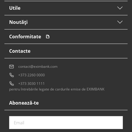
Utile
Noutăți
Conformitate
Contacte
contact@eximbank.com
+373 2260 0000
+373 3030 1111
pentru întrebările legate de cardurile emise de EXIMBANK
Abonează-te