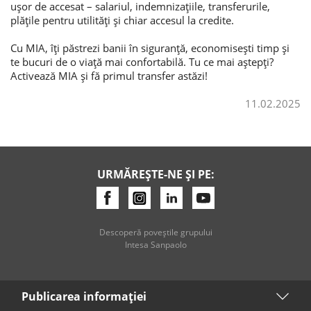
ușor de accesat – salariul, indemnizațiile, transferurile,
plățile pentru utilități și chiar accesul la credite.
Cu MIA, îți păstrezi banii în siguranță, economisești timp și
te bucuri de o viață mai confortabilă. Tu ce mai aștepți?
Activează MIA și fă primul transfer astăzi!
11.02.2025
URMĂREȘTE-NE ȘI PE:
Descoperă poveştile grupului
Intesa Sanpaolo
Publicarea informaţiei