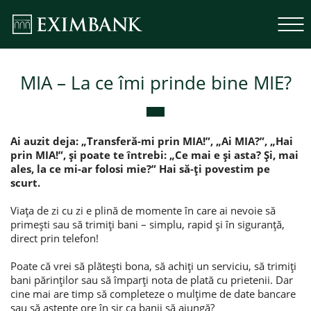
MIA – La ce îmi prinde bine MIE?
Ai auzit deja: „Transferă-mi prin MIA!”, „Ai MIA?”, „Hai
prin MIA!”, și poate te întrebi: „Ce mai e și asta? Și, mai
ales, la ce mi-ar folosi mie?” Hai să-ți povestim pe
scurt.
Viața de zi cu zi e plină de momente în care ai nevoie să
primești sau să trimiți bani – simplu, rapid și în siguranță,
direct prin telefon!
Poate că vrei să plătești bona, să achiți un serviciu, să trimiți
bani părinților sau să împarți nota de plată cu prietenii. Dar
cine mai are timp să completeze o mulțime de date bancare
sau să aștepte ore în șir ca banii să ajungă?