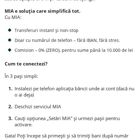
MIA e soluția care simplifică tot.
Credite de consum
Cu MIA:
Credite ipotecare
Transferuri instant și non-stop
Doar cu numărul de telefon – fără IBAN, fără stres.
Comision – 0% (ZERO), pentru sume până la 10.000 de lei
Cum te conectezi?
În 3 pași simpli:
Instalezi pe telefon aplicația băncii unde ai cont (dacă nu
o ai deja)
Deschizi serviciul MIA
Cauți opțiunea „Setări MIA” și urmezi pașii pentru
activare.
Gata! Poți începe să primești și să trimiți bani după număr