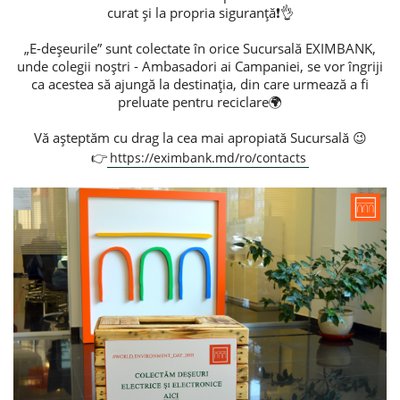
curat și la propria siguranță❗️👌
Credite de consum
„E-deșeurile” sunt colectate în orice Sucursală EXIMBANK,
unde colegii noștri - Ambasadori ai Campaniei, se vor îngriji
Credite ipotecare
ca acestea să ajungă la destinația, din care urmează a fi
preluate pentru reciclare🌍
Vă așteptăm cu drag la cea mai apropiată Sucursală 😉
👉
https://eximbank.md/ro/contacts