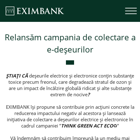
Relansăm campania de colectare a
e-deșeurilor
ȘTIAȚI CĂ
deșeurile electrice și electronice conțin substanțe
toxice precum freonul, care degradează stratul de ozon și
are un impact de încălzire globală ridicat și alte substanțe
extrem de nocive
?
EXIMBANK își propune să contribuie prin acțiuni concrete la
reducerea impactului negativ al acestora și lansează
inițiativa de colectare a deșeurilor electrice și electronice în
cadrul campaniei ”
THINK GREEN ACT ECO
♻️”
Vă îndemnăm să contribuim împreună la un mediu mai