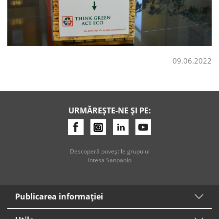
09.06.2022
URMĂREȘTE-NE ȘI PE:
Descoperă poveştile grupului
Intesa Sanpaolo
Publicarea informaţiei