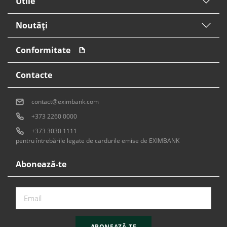
Utile
Noutăți
Conformitate
Contacte
contact@eximbank.com
+373 2260 0000
+373 3030 1111
pentru întrebările legate de cardurile emise de EXIMBANK
Abonează-te
ABONEAZĂ-TE