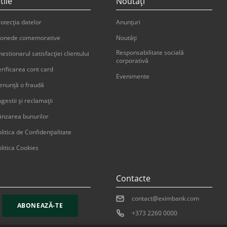
tile
Noutăți
otecția datelor
Anunțuri
onede comemorative
Noutăți
Responsabilitate socială
estionarul satisfacției clientului
corporativă
erificarea cont card
Evenimente
enunţă o fraudă
gestii şi reclamaţii
ânzarea bunurilor
litica de Confidențialitate
litica Cookies
Contacte
contact@eximbank.com
ABONEAZĂ-TE
+373 2260 0000