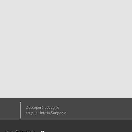
Descoperă poveştile
grupului Intesa Sanpaolo