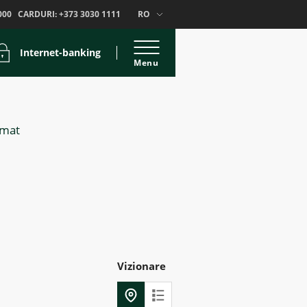
000
CARDURI:
+373 3030 1111
RO
Internet-banking
Menu
omat
Vizionare