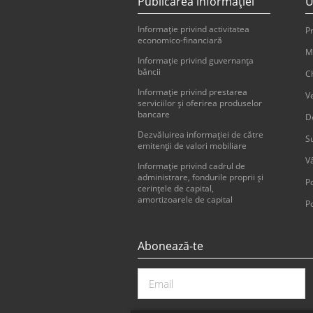
Publicarea informaţiei
U
Informaţie privind activitatea
Pr
economico-financiară
M
Informaţie privind guvernanţa
băncii
Ch
Informaţie privind prestarea
V
serviciilor şi oferirea produselor
bancare
D
Dezvăluirea informaţiei de către
Su
emitenţii de valori mobiliare
V
Informație privind cadrul de
administrare, fondurile proprii și
Po
cerințele de capital,
amortizoarele de capital
Po
Abonează-te