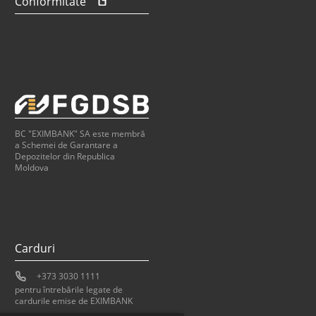
Conformitate
BC "EXIMBANK" SA este membră
a Schemei de Garantare a
Depozitelor din Republica
Moldova
Carduri
+373 3030 1111
pentru întrebările legate de
cardurile emise de EXIMBANK