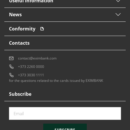
Useful information
News
Conformity
Contacts
contact@eximbank.com
+373 2260 0000
+373 3030 1111
for the questions related to the cards issued by EXIMBANK
Subscribe
SUBSCRIBE