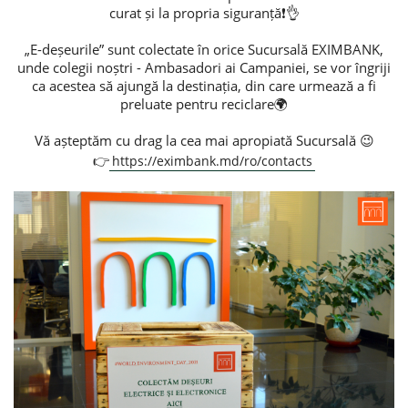
curat și la propria siguranță❗️👌
„E-deșeurile” sunt colectate în orice Sucursală EXIMBANK,
Consumer loan
unde colegii noștri - Ambasadori ai Campaniei, se vor îngriji
ca acestea să ajungă la destinația, din care urmează a fi
Mortgage loans
preluate pentru reciclare🌍
Vă așteptăm cu drag la cea mai apropiată Sucursală 😉
👉
https://eximbank.md/ro/contacts