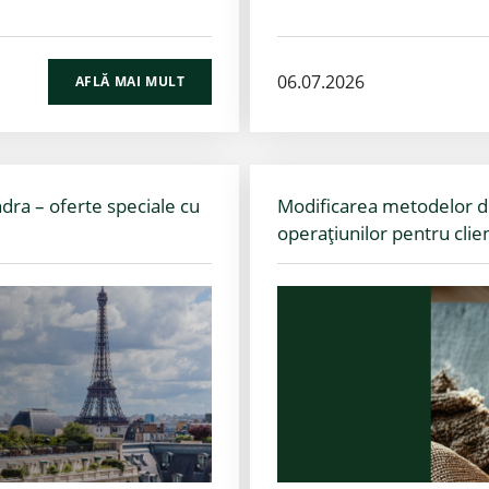
06.07.2026
AFLĂ MAI MULT
ndra – oferte speciale cu
Modificarea metodelor de 
operațiunilor pentru clienț