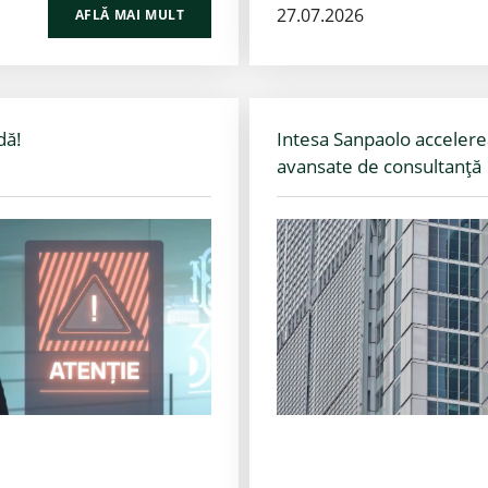
27.07.2026
AFLĂ MAI MULT
dă!
Intesa Sanpaolo accelerea
avansate de consultanță