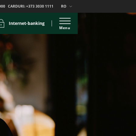
000
CARDURI:
+373 3030 1111
RO
Internet-banking
Menu