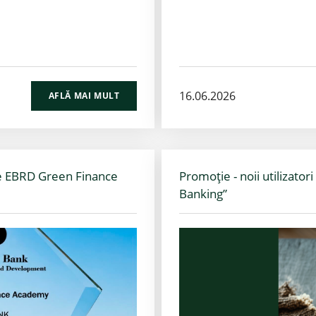
16.06.2026
AFLĂ MAI MULT
e EBRD Green Finance
Promoție - noii utilizato
Banking”