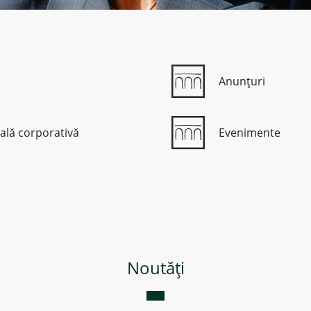
Anunțuri
ală corporativă
Evenimente
Noutăți