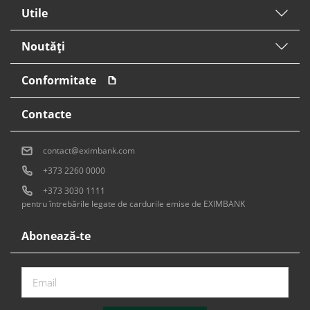
Utile
Noutăți
Conformitate
Contacte
contact@eximbank.com
+373 2260 0000
+373 3030 1111
pentru întrebările legate de cardurile emise de EXIMBANK
Abonează-te