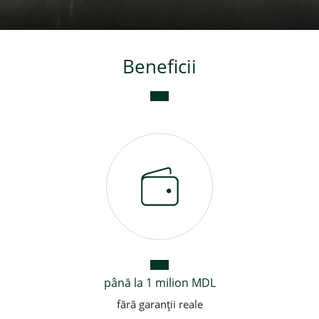
Credite de consum
Beneficii
Credite ipotecare
până la 1 milion MDL
fără garanții reale