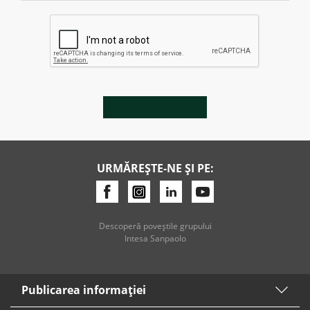
URMĂREȘTE-NE ȘI PE:
Descoperă poveştile grupului
Intesa Sanpaolo
Publicarea informaţiei