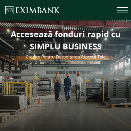
Accesează fonduri rapid cu
SIMPLU BUSINESS
Credite Pentru Dezvoltarea Afacerii Tale