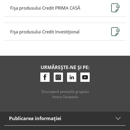
Fișa produsului Credit PRIMA CASĂ
Fișa produsului Credit Investițional
URMĂREȘTE-NE ȘI PE:
Descoperă poveştile grupului
Intesa Sanpaolo
Publicarea informaţiei