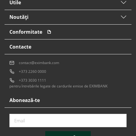
Utile
Noutăți
Conformitate
Contacte
contact@eximbank.com
+373 2260 0000
+373 3030 1111
pentru întrebările legate de cardurile emise de EXIMBANK
Abonează-te