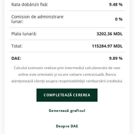
Rata dobânzii fixă:
9.48 %
Comision de administrare
0 %
lunar:
Plata lunară:
3202.36 MDL
Total:
115284.97 MDL
DAE:
9.89 %
Calculul estimativ realizat prin intermediul calculatorului de rate
online este orientativ şi nu are valoare contractuală. Banca
atenţionează clienţii asupra responsabilității rambursării creditului.
COMPLETEAZĂ CEREREA
Generează graficul
Despre DAE