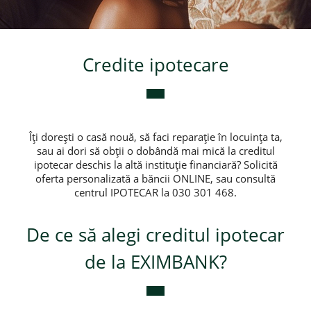
Credite de consum
Credite ipotecare
Credite ipotecare
Îți dorești o casă nouă, să faci reparație în locuința ta,
sau ai dori să obții o dobândă mai mică la creditul
ipotecar deschis la altă instituție financiară? Solicită
oferta personalizată a băncii ONLINE, sau consultă
centrul IPOTECAR la 030 301 468.
De ce să alegi creditul ipotecar
de la EXIMBANK?