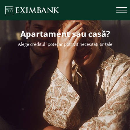
Apartament sau casă?
Alege creditul ipotecar potrivit necesităților tale