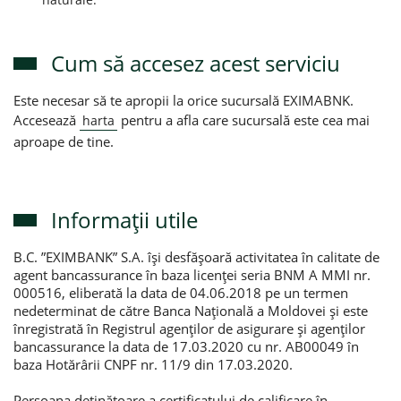
Cum să accesez acest serviciu
Este necesar să te apropii la orice sucursală EXIMABNK.
Accesează
pentru a afla care sucursală este cea mai
harta
aproape de tine.
Informații utile
B.C. ”EXIMBANK” S.A. își desfășoară activitatea în calitate de
agent bancassurance în baza licenței seria BNM A MMI nr.
000516, eliberată la data de 04.06.2018 pe un termen
nedeterminat de către Banca Națională a Moldovei și este
înregistrată în Registrul agenților de asigurare și agenților
bancassurance la data de 17.03.2020 cu nr. AB00049 în
baza Hotărârii CNPF nr. 11/9 din 17.03.2020.
Persoana deținătoare a certificatului de calificare în