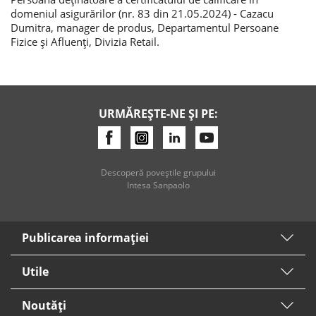
domeniul asigurărilor (nr. 83 din 21.05.2024) - Cazacu
Dumitra, manager de produs, Departamentul Persoane
Fizice și Afluenți, Divizia Retail.
URMĂREȘTE-NE ȘI PE:
Descoperă poveştile grupului
Intesa Sanpaolo
Publicarea informaţiei
Utile
Noutăți