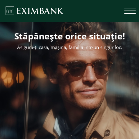
Stăpânește orice situație!
Asigură-ți casa, mașina, familia într-un singur loc.