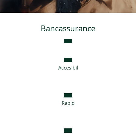
Credite de consum
Bancassurance
Credite ipotecare
Accesibil
Rapid