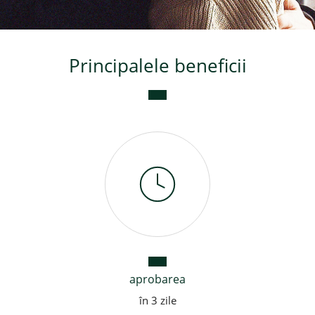
Credite de consum
Principalele beneficii
Credite ipotecare
aprobarea
în 3 zile