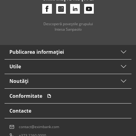
Descoperă poveştile grupului
Intesa Sanpaolo
Publicarea informaţiei
Utile
Noutăți
Conformitate
Contacte
contact@eximbank.com
+373 2260 0000