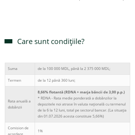
Care sunt condițiile?
Suma
de la 100 000 MDL, până la 2 375 000 MDL;
Termen
de la 12 până 360 luni;
8,66% flotantă (RDNA + marja băncii de 3,00 p.p.)
* RDNA - Rata medie ponderată a dobânzilor la
Rata anuală a
depozitele noi atrase în valuta națională cu termenul
dobânzii
de la 6 la 12 luni, total pe sectorul bancar. (La situația
din 01.07.2026 acesta constituie 5,66%)
Comision de
1%
acordare