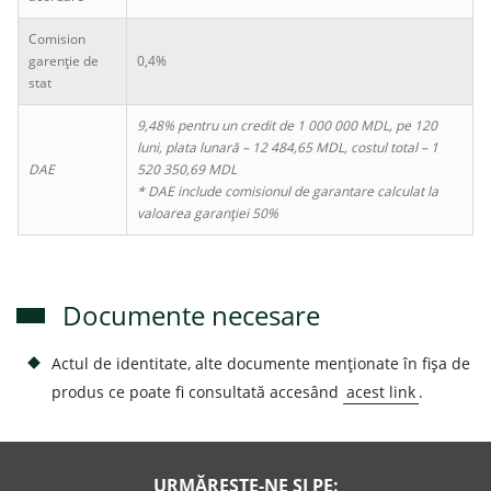
Comision
garenție de
0,4%
stat
9,48% pentru un credit de 1 000 000 MDL, pe 120
luni, plata lunară – 12 484,65 MDL, costul total –
1
DAE
520 350,69
MDL
* DAE include comisionul de garantare calculat la
valoarea garanției 50%
Documente necesare
Actul de identitate, alte documente menționate în fișa de
produs ce poate fi consultată accesând
acest link
.
URMĂREȘTE-NE ȘI PE: