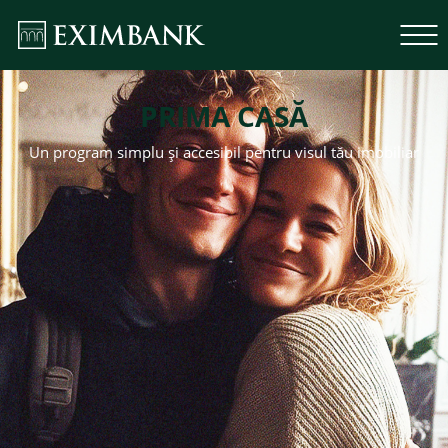
PRIMA CASĂ
Un program simplu și accesibil pentru visul tău imobiliar