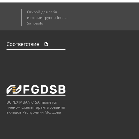
Открой для себя
истории группы Intesa
Sanpaolo
Соответствие
BC "EXIMBANK" SA является
членом Схемы гарантирования
вкладов Республики Молдова