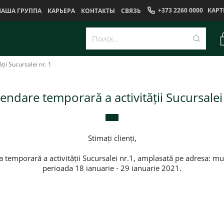
+373 2260 0000
КАРТ
НАША ГРУППА
КАРЬЕРА
КОНТАКТЫ
CВЯЗЬ
ii Sucursalei nr. 1
endare temporară a activității Sucursalei 
Stimați clienți,
emporară a activității Sucursalei nr.1, amplasată pe adresa: mun
perioada 18 ianuarie - 29 ianuarie 2021.