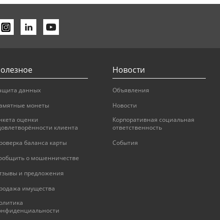
олезное
Новости
ащита данных
Объявления
амятные монеты
Новости
нкета оценки
Корпоративная социальная
довлетворённости клиента
ответственность
роверка баланса карты
События
ообщить о мошенничестве
тзывы и предложения
родажа имущества
олитика
онфиденциальности