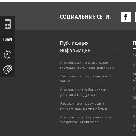
СОЦИАЛЬНЫЕ СЕТИ:
Публикация
П
информации
З
Информация о финансово-
П
экономической деятельности
А
Информация об управлении
у
банка
П
Информация о банковских
услугах и продуктах
С
Раскрытие информации
О
эмитентами ценных бумаг
П
Информация об управлении,
средствах и капитале
П
к