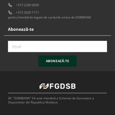
+373 2260 0000
+373 3030 1111
pentru întrebările legate de cardurile emise de EXIMBANK
Abonează-te
ABONEAZĂ-TE
BC "EXIMBANK" SA este membră a Schemei de Garantare a
Depozitelor din Republica Moldova