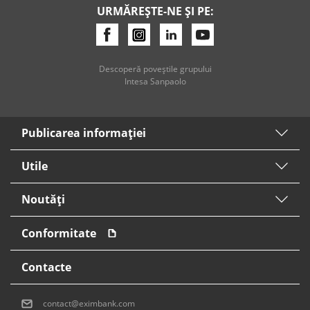
URMĂREȘTE-NE ȘI PE:
Credite de consum
Credite ipotecare
Descoperă poveştile grupului
Intesa Sanpaolo
Publicarea informaţiei
Utile
Noutăți
Conformitate
Contacte
contact@eximbank.com