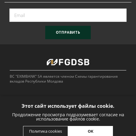
ОТПРАВИТЬ
BC "EXIMBANK" SA является членом Схемы гарантирования
вкладов Республики Молдова
Этот сайт использует файлы cookie.
Продолжение просмотра подразумевает согласие на
Bank of
использование файлов cookie.
OK
Политика cookies
Developed by: