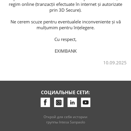
regim online (tranzacții efectuate în internet și autorizate
prin 3D Secure).
Потребительские кредиты
Ne cerem scuze pentru eventualele inconveniente și vă
Ипотечные кредиты
mulțumim pentru înțelegere.
Cu respect,
EXIMBANK
10.09.2025
СОЦИАЛЬНЫЕ СЕТИ:
Открой для себя истории
группы Intesa Sanpaolo