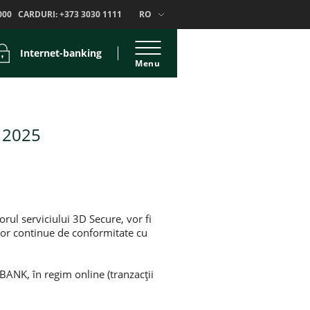
000
CARDURI:
+373 3030 1111
RO
Internet-banking
Menu
e 2025
rul serviciului 3D Secure, vor fi
lor continue de conformitate cu
MBANK, în regim online (tranzacții