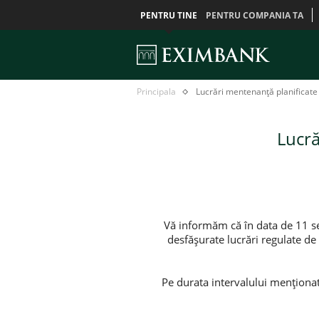
PENTRU TINE
PENTRU COMPANIA TA
Lucrări
Главная
Principala
Lucrări mentenanță planificat
mentenanță
planificate
11
Lucră
septembrie
2025
Vă informăm că în data de 11 sep
desfășurate lucrări regulate d
Pe durata intervalului menționat,