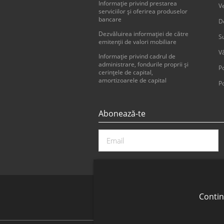
Informaţie privind prestarea
V
serviciilor şi oferirea produselor
bancare
D
Dezvăluirea informaţiei de către
Su
emitenţii de valori mobiliare
V
Informație privind cadrul de
administrare, fondurile proprii și
Po
cerințele de capital,
amortizoarele de capital
Po
Abonează-te
Contin