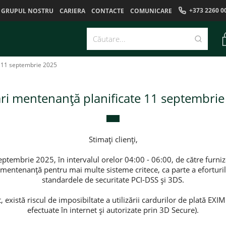
+373 2260 0
GRUPUL NOSTRU
CARIERA
CONTACTE
COMUNICARE
e 11 septembrie 2025
ri mentenanță planificate 11 septembri
Stimați clienți,
tembrie 2025, în intervalul orelor 04:00 - 06:00, de către furnizo
e mentenanță pentru mai multe sisteme critece, ca parte a eforturi
standardele de securitate PCI-DSS și 3DS.
 există riscul de imposibiltate a utilizării cardurilor de plată EXI
efectuate în internet și autorizate prin 3D Secure).