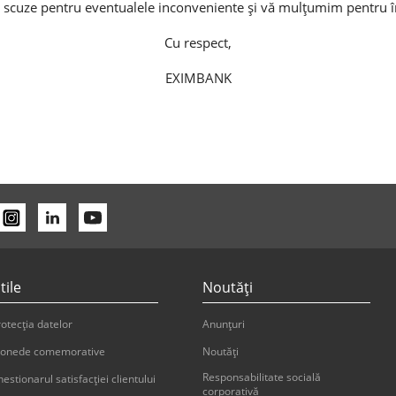
scuze pentru eventualele inconveniente și vă mulțumim pentru î
Cu respect,
EXIMBANK
tile
Noutăți
otecția datelor
Anunțuri
onede comemorative
Noutăți
Responsabilitate socială
estionarul satisfacției clientului
corporativă