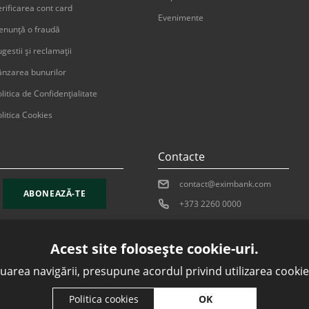
erificarea cont card
Evenimente
enunţă o fraudă
gestii şi reclamaţii
ânzarea bunurilor
litica de Confidențialitate
litica Cookies
Contacte
contact@eximbank.com
ABONEAZĂ-TE
+373 2260 0000
Acest site folosește cookie-uri.
uarea navigării, presupune acordul privind utilizarea cookie-
Politica cookies
OK