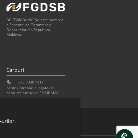
BC "EXIMBANK" SA este membră
a Schemei de Garantare a
Depozitelor din Republica
Moldova
Carduri
+373 3030 1111
pentru întrebările legate de
cardurile emise de EXIMBANK
urilor.
Bank of