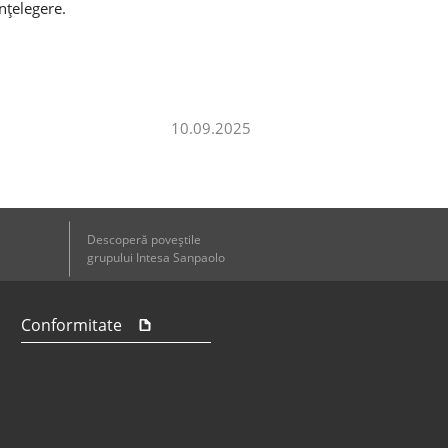
nțelegere.
10.09.2025
Descoperă poveştile
grupului Intesa Sanpaolo
Conformitate