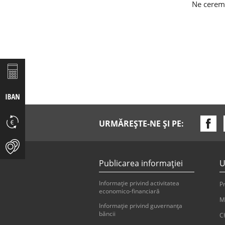
Ne cerem 
URMĂREȘTE-NE ȘI PE:
Publicarea informaţiei
U
Informaţie privind activitatea
Pr
economico-financiară
M
Informaţie privind guvernanţa
băncii
Ch