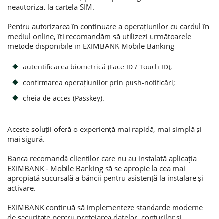
neautorizat la cartela SIM.
Потребительские кредиты
Pentru autorizarea în continuare a operațiunilor cu cardul în
mediul online, îți recomandăm să utilizezi următoarele
Ипотечные кредиты
metode disponibile în EXIMBANK Mobile Banking:
autentificarea biometrică (Face ID / Touch ID);
confirmarea operațiunilor prin push-notificări;
cheia de acces (Passkey).
Aceste soluții oferă o experiență mai rapidă, mai simplă și
mai sigură.
Banca recomandă clienților care nu au instalată aplicația
EXIMBANK - Mobile Banking să se apropie la cea mai
apropiată sucursală a băncii pentru asistență la instalare și
activare.
EXIMBANK continuă să implementeze standarde moderne
de securitate pentru protejarea datelor, conturilor și