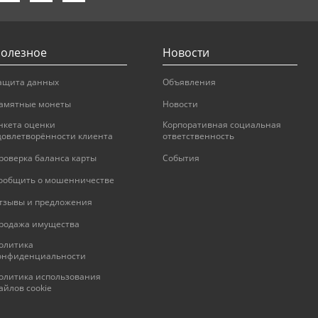
олезное
Новости
ащита данных
Объявления
амятные монеты
Новости
нкета оценки
Корпоративная социальная
довлетворённости клиента
ответственность
роверка баланса карты
События
ообщить о мошенничестве
тзывы и предложения
родажа имущества
олитика
онфиденциальности
олитика использования
айлов cookie