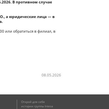
6.2026. В противном случае
О., а юридические лица — в
а.
0 или обратиться в филиал, в
08.05.2026
Открой для себя
истории группы Intesa