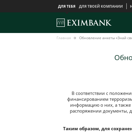
ДЛЯ ТЕБЯ
ДЛЯ ТВОЕЙ КОМПАНИИ
Обновление
Главная
Главная
Обновление анкеты «Знай сво
анкеты
«Знай
своего
Обно
клиента»
(KYC)
В соответствии с положен
финансированием терроризма
информацию о них, а также
распоряжении документы, д
Таким образом, для сохранен