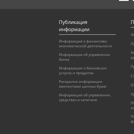
Публикация
П
информации
З
Информация о финансово-
П
экономической деятельности
А
Информация об управлении
у
банка
П
Информация о банковских
услугах и продуктах
С
Раскрытие информации
О
эмитентами ценных бумаг
П
Информация об управлении,
средствах и капитале
П
к
П
ф