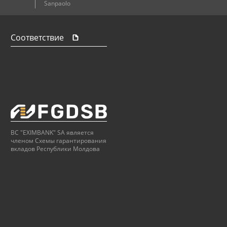
Sanpaolo
Соответствие
BC "EXIMBANK" SA является
членом Схемы гарантирования
вкладов Республики Молдова