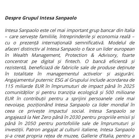
Despre Grupul Intesa Sanpaolo
Intesa Sanpaolo este cel mai important grup bancar din Italia
– care servește familiile, întreprinderile și economia reală –
cu o prezență internațională semnificativă. Modelul de
afaceri distinctiv al Intesa Sanpaolo o face un lider european
în Wealth Management, Protection & Advisory, foarte
concentrat pe digital și fintech. O bancă eficientă și
rezistentă, beneficiază de fabricile sale de produse deținute
în totalitate în managementul activelor și asigurări.
Angajamentul puternic ESG al Grupului include acordarea de
115 miliarde EUR în împrumuturi de impact până în 2025
comunităților și pentru tranziția ecologică și 500 milioane
EUR în contribuții pentru a sprijini persoanele cele mai
nevoiașe, poziționând Intesa Sanpaolo ca lider mondial în
ceea ce privește impactul social. Intesa Sanpaolo se
angajează la Net Zero până în 2030 pentru propriile emisii și
până în 2050 pentru portofoliile sale de împrumuturi și
investiții. Patron angajat al culturii italiene, Intesa Sanpaolo
și-a creat propria rețea de muzee, Gallerie d’Italia, pentru a