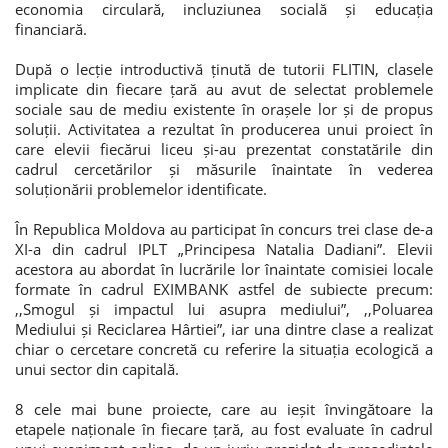
economia circulară, incluziunea socială și educația
financiară.
După o lecție introductivă ținută de tutorii FLITIN, clasele
implicate din fiecare țară au avut de selectat problemele
sociale sau de mediu existente în orașele lor și de propus
soluții. Activitatea a rezultat în producerea unui proiect în
care elevii fiecărui liceu și-au prezentat constatările din
cadrul cercetărilor și măsurile înaintate în vederea
soluționării problemelor identificate.
În Republica Moldova au participat în concurs trei clase de-a
XI-a din cadrul IPLT „Principesa Natalia Dadiani”. Elevii
acestora au abordat în lucrările lor înaintate comisiei locale
formate în cadrul EXIMBANK astfel de subiecte precum:
,,Smogul și impactul lui asupra mediului”, ,,Poluarea
Mediului și Reciclarea Hârtiei”, iar una dintre clase a realizat
chiar o cercetare concretă cu referire la situația ecologică a
unui sector din capitală.
8 cele mai bune proiecte, care au ieșit învingătoare la
etapele naționale în fiecare țară, au fost evaluate în cadrul