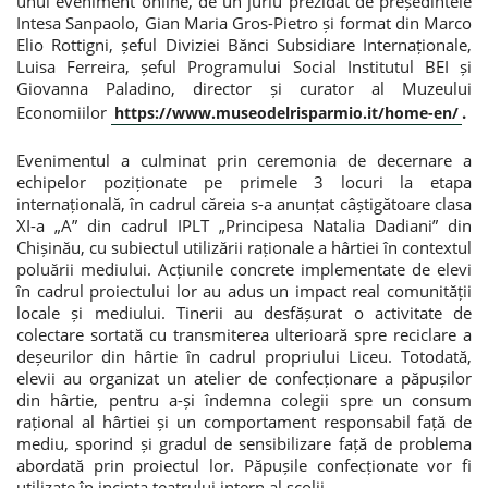
unui eveniment online, de un juriu prezidat de președintele
Intesa Sanpaolo, Gian Maria Gros-Pietro și format din Marco
Elio Rottigni, șeful Diviziei Bănci Subsidiare Internaționale,
Luisa Ferreira, șeful Programului Social Institutul BEI și
Giovanna Paladino, director și curator al Muzeului
Economiilor
.
https://www.museodelrisparmio.it/home-en/
Evenimentul a culminat prin ceremonia de decernare a
echipelor poziționate pe primele 3 locuri la etapa
internațională, în cadrul căreia s-a anunțat câștigătoare clasa
XI-a „A” din cadrul IPLT „Principesa Natalia Dadiani” din
Chișinău, cu subiectul utilizării raționale a hârtiei în contextul
poluării mediului. Acțiunile concrete implementate de elevi
în cadrul proiectului lor au adus un impact real comunității
locale și mediului. Tinerii au desfășurat o activitate de
colectare sortată cu transmiterea ulterioară spre reciclare a
deșeurilor din hârtie în cadrul propriului Liceu. Totodată,
elevii au organizat un atelier de confecționare a păpușilor
din hârtie, pentru a-și îndemna colegii spre un consum
rațional al hârtiei și un comportament responsabil față de
mediu, sporind și gradul de sensibilizare față de problema
abordată prin proiectul lor. Păpușile confecționate vor fi
utilizate în incinta teatrului intern al școlii.