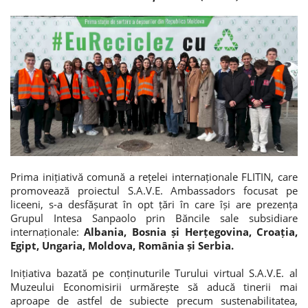
Потребительские кредиты
Ипотечные кредиты
Prima inițiativă comună a rețelei internaționale FLITIN, care
promovează proiectul S.A.V.E. Ambassadors focusat pe
liceeni, s-a desfășurat în opt țări în care își are prezența
Grupul Intesa Sanpaolo prin Băncile sale subsidiare
internaționale:
Albania, Bosnia și Herțegovina, Croația,
Egipt, Ungaria, Moldova, România și Serbia.
Inițiativa bazată pe conținuturile Turului virtual S.A.V.E. al
Muzeului Economisirii urmărește să aducă tinerii mai
aproape de astfel de subiecte precum sustenabilitatea,