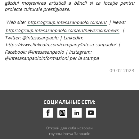
găzdui moștenirea artistică a băncii și ca locație pentru
proiecte culturale prestigioase.
Web site:
| News:
https://group.intesasanpaolo.com/en/
|
https://group.intesasanpaolo.com/en/newsroom/news
Twitter: @intesasanpaolo | LinkedIn:
|
https://www.linkedin.com/company/intesa-sanpaolo/
Facebook: @intesasanpaolo | Instagram:
@intesasanpaolo
Informazioni per la stampa
09.02.2023
СОЦИАЛЬНЫЕ СЕТИ:
Открой для себя истории
группы Intesa Sanpaolo