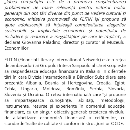
„
Ideea competiției este de a promova conștientizarea
problemelor de mare relevanță pentru viitorul noilor
generații din opt țări diverse din punct de vedere cultural și
economic. Inițiativa promovată de FLITIN își propune să
ajute adolescenții să înțeleagă complexitatea alegerilor
sustenabile și implicațiile economice și potențialul de
includere și reducere a inegalităților pe care le implică
”, a
declarat Giovanna Paladino, director și curator al Muzeului
Economiilor.
FLITIN (Financial Literacy International Network) este o rețea
de ambasadori ai Grupului Intesa Sanpaolo al cărei scop este
să răspândească educația financiară în Italia și în diferitele
țări în care Divizia Internațională a Băncilor Subsidiare este
prezentă: Albania, Bosnia și Herțegovina, Croația, Egipt,
Cehia, Ungaria, Moldova, România, Serbia, Slovacia,
Slovenia și Ucraina. O rețea internațională care își propune
să împărtășească cunoștințe, abilități, metodologii,
instrumente, resurse și experiențe în domeniul educației
financiare, cu un singur obiectiv general: creșterea nivelului
de alfabetizare economică financiară a cetățenilor, cu
standarde înalte de calitate și conform instrucțiunilor OCDE.