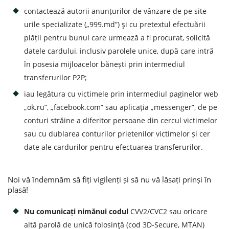
contactează autorii anunțurilor de vânzare de pe site-
Потребительские кредиты
urile specializate („999.md”) şi cu pretextul efectuării
plății pentru bunul care urmează a fi procurat, solicită
Ипотечные кредиты
datele cardului, inclusiv parolele unice, după care intră
în posesia mijloacelor bănești prin intermediul
transferurilor P2P;
iau legătura cu victimele prin intermediul paginelor web
„ok.ru”, „facebook.com” sau aplicația „messenger”, de pe
conturi străine a diferitor persoane din cercul victimelor
sau cu dublarea conturilor prietenilor victimelor și cer
date ale cardurilor pentru efectuarea transferurilor.
Noi vă îndemnăm să fiți vigilenți și să nu vă lăsați prinși în
plasă!
Nu comunicați nimănui codul
CVV2/CVC2 sau oricare
altă parolă de unică folosinţă (cod 3D-Secure, MTAN)