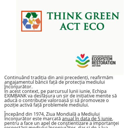
Потребительские кредиты
Ипотечные кредиты
Continuând tradiția din anii precedenți, reafirmăm
angajamentul băncii față de protecția mediului
înconjurător.
În acest context, pe parcursul lunii iunie, Echipa
EXIMBANK va desfășura un șir de inițiative menite să
aducă o contribuție valoroasă și să promoveze o
poziție activă față problemele mediului.
Începând din 1974, Ziua Mondială a Mediului
Înconjurător este marcată
anual în data de 5 iunie
,
pentru a face un apel de conştientizare a importanţei
respectării mediului înconjurător, dar şi de a lua