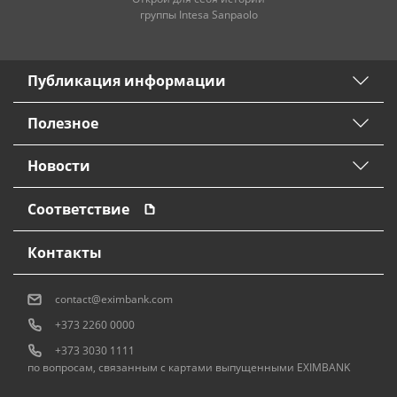
группы Intesa Sanpaolo
Публикация информации
Полезное
Новости
Соответствие
Контакты
contact@eximbank.com
+373 2260 0000
+373 3030 1111
по вопросам, связанным с картами выпущенными EXIMBANK