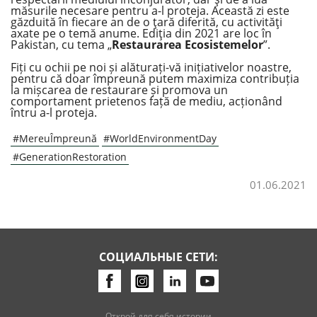
măsurile necesare pentru a-l proteja. Această zi este
găzduită în fiecare an de o ţară diferită, cu activităţi
axate pe o temă anume. Ediţia din 2021 are loc în
Pakistan, cu tema „
Restaurarea Ecosistemelor
”.
Fiți cu ochii pe noi și alăturați-vă inițiativelor noastre,
pentru că doar împreună putem maximiza contribuția
la mișcarea de restaurare și promova un
comportament prietenos față de mediu, acționând
întru a-l proteja.
#MereuÎmpreună
#WorldEnvironmentDay
#GenerationRestoration
01.06.2021
СОЦИАЛЬНЫЕ СЕТИ:
Открой для себя истории