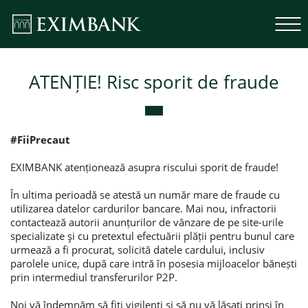
ATENȚIE! Risc sporit de fraude
#FiiPrecaut
EXIMBANK atenționează asupra riscului sporit de fraude!
În ultima perioadă se atestă un număr mare de fraude cu
utilizarea datelor cardurilor bancare. Mai nou, infractorii
contactează autorii anunțurilor de vânzare de pe site-urile
specializate şi cu pretextul efectuării plății pentru bunul care
urmează a fi procurat, solicită datele cardului, inclusiv
parolele unice, după care intră în posesia mijloacelor bănești
prin intermediul transferurilor P2P.
Noi vă îndemnăm să fiți vigilenți și să nu vă lăsați prinși în