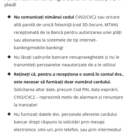
plasă!
Потребительские кредиты
Nu comunicați nimănui codul
CVV2/CVC2 sau oricare
altă parolă de unică folosinţă (cod 3D-Secure, MTAN)
Ипотечные кредиты
recepționată de la Bancă pentru autorizarea unei plăți
sau abonarea la sistemele de tip internet-
banking/mobile-banking!
Nu lăsați cadrurile bancare nesupravegheate și nu le
transmiteți persoanelor neautorizate de a le utiliza!
Rețineți că, pentru a recepționa o sumă în contul dvs.,
este necesar să furnizați doar numărul cardului.
Solicitarea altor date, precum Cod PIN, data expirării,
CVV2/CVC2 – reprezintă motiv de alarmare și renunțare
la tranzație!
Nu furnizați datele dvs. personale aferente cardului
bancar drept răspuns la solicitări prin mesaje
electronice, sms-uri, prin telefon, sau prin intermediul