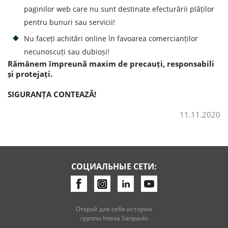
paginilor web care nu sunt destinate efecturării plăților
pentru bunuri sau servicii!
Nu faceți achitări online în favoarea comercianților
necunoscuți sau dubioși!
Rămânem împreună maxim de precauți, responsabili
și protejați.
SIGURANȚA CONTEAZĂ!
11.11.2020
СОЦИАЛЬНЫЕ СЕТИ:
Открой для себя истории
группы Intesa Sanpaolo