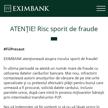
ATENȚIE! Risc sporit de fraude
#FiiPrecaut
EXIMBANK atenționează asupra riscului sporit de fraude!
În ultima perioadă se atestă un număr mare de fraude cu
utilizarea datelor cardurilor bancare. Mai nou, infractorii
contactează autorii anunțurilor de vânzare de pe site-urile
specializate şi cu pretextul efectuării plății pentru bunul care
urmează a fi procurat, solicită datele cardului, inclusiv
parolele unice, după care intră în posesia mijloacelor bănești
prin intermediul transferurilor P2P.
Noi vă îndemnăm să fiți vigilenți și să nu vă lăsați prinși în