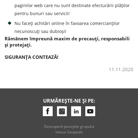
paginilor web care nu sunt destinate efecturării plăților
pentru bunuri sau servicii!
Nu faceți achitări online în favoarea comercianților
necunoscuți sau dubioși!
Rămânem împreună maxim de precauți, responsabili
și protejați.
SIGURANȚA CONTEAZĂ!
11.11.2020
URMĂREȘTE-NE ȘI PE:
Descoperă poveştile grupului
Intesa Sanpaolo