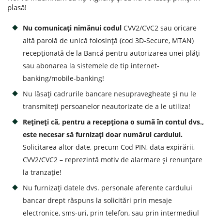
plasă!
Credite de consum
Nu comunicați nimănui codul
CVV2/CVC2 sau oricare
altă parolă de unică folosinţă (cod 3D-Secure, MTAN)
Credite ipotecare
recepționată de la Bancă pentru autorizarea unei plăți
sau abonarea la sistemele de tip internet-
banking/mobile-banking!
Nu lăsați cadrurile bancare nesupravegheate și nu le
transmiteți persoanelor neautorizate de a le utiliza!
Rețineți că, pentru a recepționa o sumă în contul dvs.,
este necesar să furnizați doar numărul cardului.
Solicitarea altor date, precum Cod PIN, data expirării,
CVV2/CVC2 – reprezintă motiv de alarmare și renunțare
la tranzație!
Nu furnizați datele dvs. personale aferente cardului
bancar drept răspuns la solicitări prin mesaje
electronice, sms-uri, prin telefon, sau prin intermediul