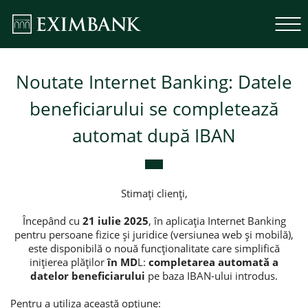
Noutate Internet Banking: Datele
beneficiarului se completează
automat după IBAN
Stimați clienți,
Începând cu
21 iulie 2025
, în aplicația Internet Banking
pentru persoane fizice și juridice (versiunea web și mobilă),
este disponibilă o nouă funcționalitate care simplifică
inițierea plăților
în MD
L:
completarea automată a
datelor beneficiarului
pe baza IBAN-ului introdus.
Pentru a utiliza această opțiune: