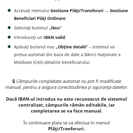
Accesați meniului
Gestiune Plăți/Transferuri → Gestiune
Credite de consum
Beneficiari Plăți Ordinare
;
Credite ipotecare
Selectați butonul
„Nou”
Introduceți un
IBAN valid
;
Apăsați butonul nou
„Obține detalii”
– sistemul va
prelua automat din baza de date a Băncii Naționale a
Moldovei (CAS) detaliile beneficiarului.
🔒
Câmpurile completate automat nu pot fi modificate
manual, pentru a asigura corectitudinea și siguranța datelor.
Dacă IBAN-ul introdus nu este recunoscut de sistemul
centralizat, câmpurile rămân editabile, iar
completarea se va face manual.
În continuare plata se va efectua în meniul
Plăți/Tranferuri.