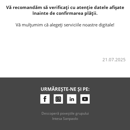
Vă recomandăm să verificați cu atenție datele afișate
înainte de confirmarea plății.
Vă mulțumim că alegeți serviciile noastre digitale!
21.07.2025
URMĂREȘTE-NE ȘI PE:
Descoperă poveştile grupului
Intesa Sanpaolo