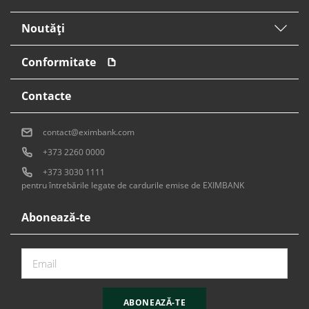
Noutăți
Conformitate
Contacte
contact@eximbank.com
+373 2260 0000
+373 3030 1111
pentru întrebările legate de cardurile emise de EXIMBANK
Abonează-te
ABONEAZĂ-TE