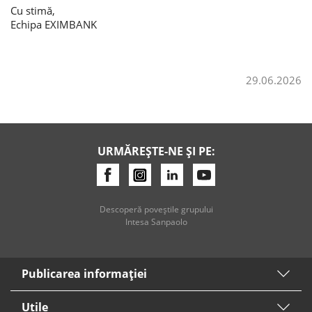
Cu stimă,
Echipa EXIMBANK
Credite de consum
Credite ipotecare
29.06.2026
URMĂREȘTE-NE ȘI PE:
Descoperă poveştile grupului
Intesa Sanpaolo
Publicarea informaţiei
Utile