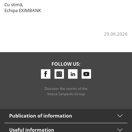
Cu stimă,
Echipa EXIMBANK
Consumer loan
Mortgage loans
29.06.2026
FOLLOW US:
Discover the stories of the
Intesa Sanpaolo Group
Publication of information
Useful information