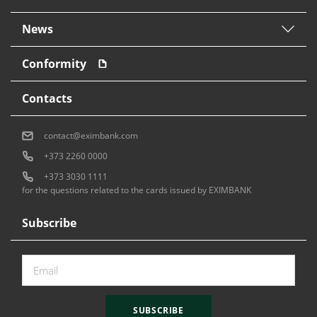
News
Conformity
Contacts
contact@eximbank.com
+373 2260 0000
+373 3030 1111
for the questions related to the cards issued by EXIMBANK
Subscribe
SUBSCRIBE