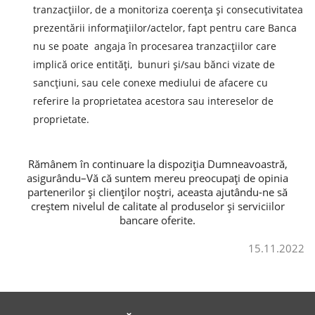
tranzacțiilor, de a monitoriza coerența și consecutivitatea
prezentării informațiilor/actelor, fapt pentru care Banca
nu se poate angaja în procesarea tranzacțiilor care
implică orice entități, bunuri și/sau bănci vizate de
sancțiuni, sau cele conexe mediului de afacere cu
referire la proprietatea acestora sau intereselor de
proprietate.
Rămânem în continuare la dispoziția Dumneavoastră,
asigurându–Vă că suntem mereu preocupați de opinia
partenerilor și clienților noștri, aceasta ajutându-ne să
creștem nivelul de calitate al produselor și serviciilor
bancare oferite.
15.11.2022