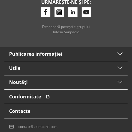
URMĂREȘTE-NE ȘI PE:
Descoperă poveştile grupului
Intesa Sanpaolo
Publicarea informaţiei
Utile
Noutăți
Conformitate
Contacte
contact@eximbank.com