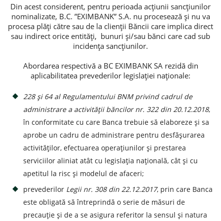
Din acest considerent, pentru perioada acțiunii sancțiunilor
nominalizate, B.C. ”EXIMBANK” S.A. nu procesează și nu va
Credite de consum
procesa plăți către sau de la clienții Băncii care implica direct
sau indirect orice entități, bunuri și/sau bănci care cad sub
Credite ipotecare
incidența sancțiunilor.
Abordarea respectivă a BC EXIMBANK SA rezidă din
aplicabilitatea prevederilor legislației naționale:
228 și 64 al Regulamentului BNM privind cadrul de
administrare a activității băncilor nr. 322 din 20.12.2018
,
în conformitate cu care Banca trebuie să elaboreze și sa
aprobe un cadru de administrare pentru desfășurarea
activităților, efectuarea operațiunilor și prestarea
serviciilor aliniat atât cu legislația națională, cât și cu
apetitul la risc și modelul de afaceri;
prevederilor
Legii nr. 308 din 22.12.2017
, prin care Banca
este obligată să întreprindă o serie de măsuri de
precauție și de a se asigura referitor la sensul și natura