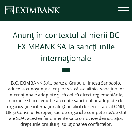
Anunț în contextul alinierii BC
EXIMBANK SA la sancțiunile
internaționale
B.C. EXIMBANK S.A., parte a Grupului Intesa Sanpaolo,
aduce la cunoștința clienților săi că s-a aliniat sancțiunilor
internaționale adoptate și că aplică direct reglementările,
normele și procedurile aferente sancțiunilor adoptate de
organizațiile internaționale (Consiliul de securitate al ONU,
UE și Consiliul Europei) sau de organele competente/de stat
ale SUA, acestea fiind menite să promoveze democrația,
drepturile omului și soluționarea conflictelor.