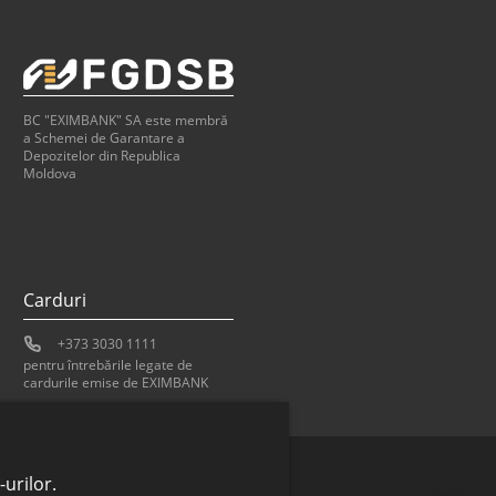
BC "EXIMBANK" SA este membră
a Schemei de Garantare a
Depozitelor din Republica
Moldova
Carduri
+373 3030 1111
pentru întrebările legate de
cardurile emise de EXIMBANK
urilor.
Bank of