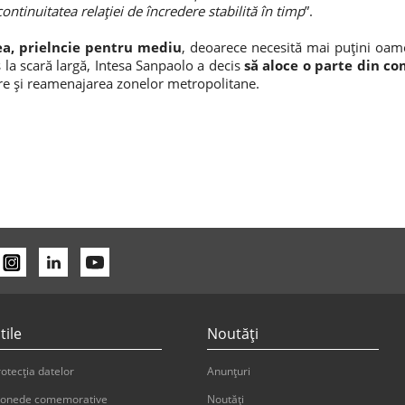
continuitatea relației de încredere stabilită în timp
”.
a, prielncie pentru mediu
, deoarece necesită mai puțini oame
s la scară largă, Intesa Sanpaolo a decis
să aloce o parte din c
ire și reamenajarea zonelor metropolitane.
tile
Noutăți
otecția datelor
Anunțuri
onede comemorative
Noutăți