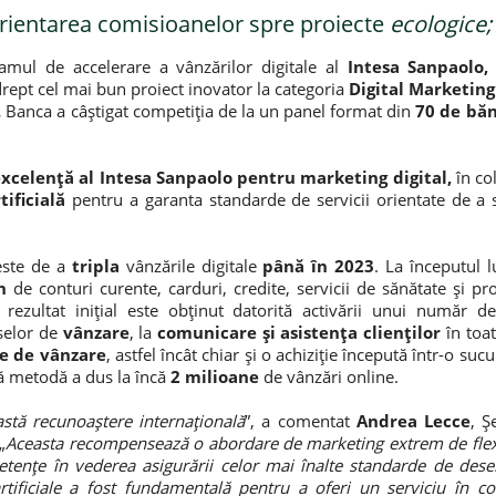
orientarea comisioanelor spre proiecte
ecologice;
amul de accelerare a vânzărilor digitale al
Intesa Sanpaolo
ept cel mai bun proiect inovator la categoria
Digital Marketing
.
Banca a câștigat competiția de la un panel format din
70 de băn
excelență al Intesa Sanpaolo pentru marketing digital,
în c
tificială
pentru a garanta standarde de servicii orientate de a s
este de a
tripla
vânzările digitale
până în 2023
. La începutul 
n
de conturi curente, carduri, credite, servicii de sănătate și pr
 rezultat inițial este obținut datorită activării unui număr 
selor de
vânzare
, la
comunicare și asistența clienților
în toat
le de vânzare
, astfel încât chiar și o achiziție începută într-o suc
mă metodă a dus la încă
2 milioane
de vânzări online.
tă recunoaștere internațională
”, a comentat
Andrea Lecce
, Ș
„
Aceasta recompensează o abordare de marketing extrem de flexibi
tențe în vederea asigurării celor mai înalte standarde de deser
 artificiale a fost fundamentală pentru a oferi un serviciu în c