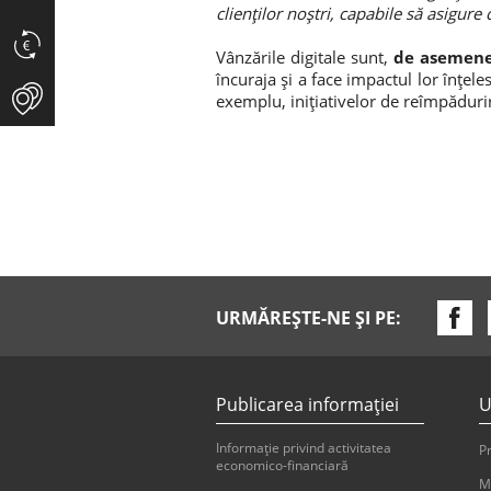
clienților noștri, capabile să asigure 
Vânzările digitale sunt,
de asemene
încuraja și a face impactul lor înțele
exemplu, inițiativelor de reîmpădur
URMĂREȘTE-NE ȘI PE:
Publicarea informaţiei
U
Informaţie privind activitatea
Pr
economico-financiară
M