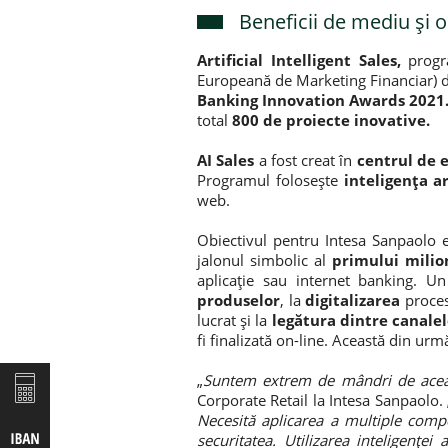
Beneficii de mediu și 
Artificial Intelligent Sales,
progr
Europeană de Marketing Financiar) dr
Banking Innovation Awards 2021
total
800 de proiecte inovative.
AI Sales
a fost creat în
centrul de 
Programul folosește
inteligența ar
web.
Obiectivul pentru Intesa Sanpaolo 
jalonul simbolic al
primului milio
aplicație sau internet banking. Un
produselor
, la
digitalizarea
proce
lucrat și la
legătura dintre canale
fi finalizată on-line. Această din ur
„
Suntem extrem de mândri de aceas
Corporate Retail la Intesa Sanpaolo. 
Necesită aplicarea a multiple compe
securitatea. Utilizarea inteligenței