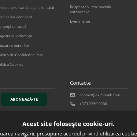
Responsabilitate socială
estionarul satisfacției clientului
corporativă
erificarea cont card
Evenimente
enunţă o fraudă
gestii şi reclamaţii
ânzarea bunurilor
litica de Confidențialitate
litica Cookies
Contacte
contact@eximbank.com
ABONEAZĂ-TE
+373 2260 0000
Acest site folosește cookie-uri.
uarea navigării, presupune acordul privind utilizarea cookie-