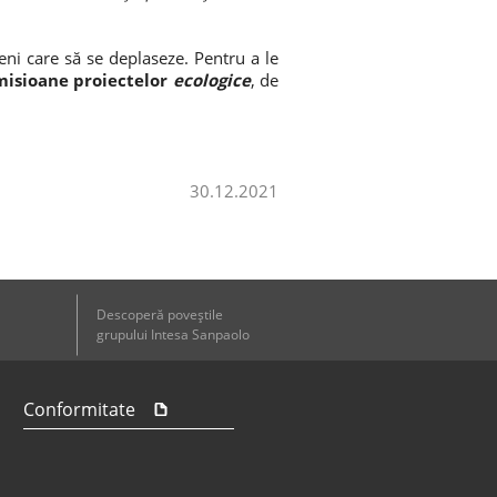
ni care să se deplaseze. Pentru a le
omisioane proiectelor
ecologice
, de
30.12.2021
Descoperă poveştile
grupului Intesa Sanpaolo
Conformitate