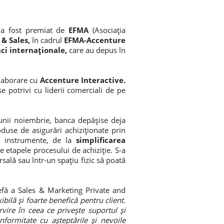
,
a fost premiat de
EFMA
(Asociația
 & Sales,
în cadrul
EFMA-Accenture
ci internaționale,
care au depus în
olaborare cu
Accenture Interactive.
e potrivi cu liderii comerciali de pe
lunii noiembrie, banca depășise deja
oduse de asigurări achiziționate prin
de instrumente, de la
simplificarea
e etapele procesului de achiziție. S-a
ursală sau într-un spațiu fizic să poată
efă a Sales & Marketing Private and
lă și foarte benefică pentru client.
vire în ceea ce privește suportul și
onformitate cu așteptările și nevoile