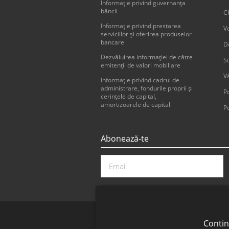
Informaţie privind guvernanţa
băncii
Ch
Informaţie privind prestarea
V
serviciilor şi oferirea produselor
bancare
D
Dezvăluirea informaţiei de către
Su
emitenţii de valori mobiliare
V
Informație privind cadrul de
administrare, fondurile proprii și
Po
cerințele de capital,
amortizoarele de capital
Po
Abonează-te
Contin