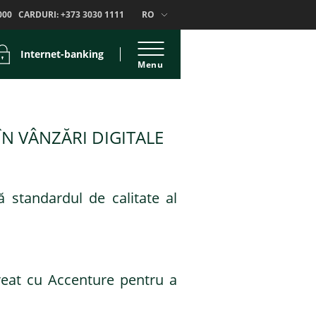
000
CARDURI:
+373 3030 1111
RO
Internet-banking
Menu
ÎN VÂNZĂRI DIGITALE
ă standardul de calitate al
 creat cu Accenture pentru a