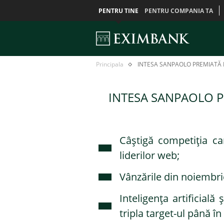
PENTRU TINE
PENTRU COMPANIA TA
INTESA
Главная
Principala
INTESA SANPAOLO PREMIATĂ D
SANPAOLO
PREMIATĂ
DE
INTESA SANPAOLO PR
EFMA:
CEA
MAI
INOVATIVĂ
ÎN
VÂNZĂRI
Câștigă competiția ca
DIGITALE
liderilor web;
Vânzările din noiembri
Inteligența artificial
tripla target-ul până în