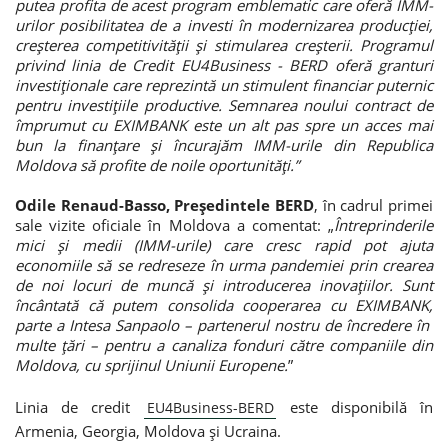
putea profita de acest program emblematic care oferă IMM-
urilor posibilitatea de a investi în modernizarea producției,
creșterea competitivității și stimularea creșterii. Programul
privind linia de Credit EU4Business - BERD oferă granturi
investiționale care reprezintă un stimulent financiar puternic
pentru investițiile productive. Semnarea noului contract de
împrumut cu EXIMBANK este un alt pas spre un acces mai
bun la finanțare și încurajăm IMM-urile din Republica
Moldova să profite de noile oportunități.
”
Odile Renaud-Basso, Președintele BERD
, în cadrul primei
sale vizite oficiale în Moldova a comentat: „
Întreprinderile
mici și medii (IMM-urile) care cresc rapid pot ajuta
economiile să se redreseze în urma pandemiei prin crearea
de noi locuri de muncă și introducerea inovațiilor. Sunt
încântată că putem consolida cooperarea cu EXIMBANK,
parte a Intesa Sanpaolo – partenerul nostru de încredere în
multe țări – pentru a canaliza fonduri către companiile din
Moldova, cu sprijinul Uniunii Europene.
”
Linia de credit
este disponibilă în
EU4Business-BERD
Armenia, Georgia, Moldova și Ucraina.