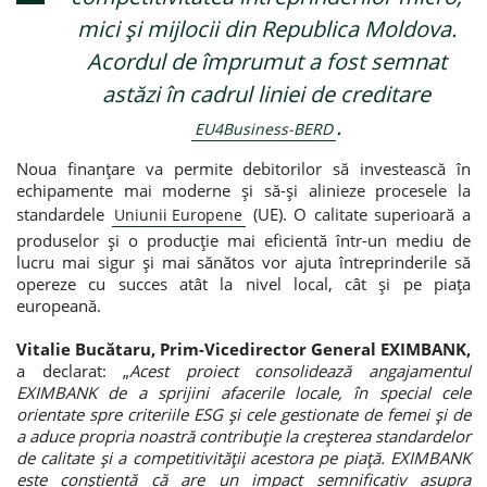
mici și mijlocii din Republica Moldova.
Credite de consum
Acordul de împrumut a fost semnat
astăzi în cadrul liniei de creditare
Credite ipotecare
.
EU4Business-BERD
Noua finanțare va permite debitorilor să investească în
echipamente mai moderne și să-și alinieze procesele la
standardele
(UE). O calitate superioară a
Uniunii Europene
produselor și o producție mai eficientă într-un mediu de
lucru mai sigur și mai sănătos vor ajuta întreprinderile să
opereze cu succes atât la nivel local, cât și pe piața
europeană.
Vitalie Bucătaru, Prim-Vicedirector General EXIMBANK,
a declarat: „
Acest proiect consolidează angajamentul
EXIMBANK de a sprijini afacerile locale, în special cele
orientate spre criteriile ESG și cele gestionate de femei și de
a aduce propria noastră contribuție la creșterea standardelor
de calitate și a competitivității acestora pe piață. EXIMBANK
este conștientă că are un impact semnificativ asupra