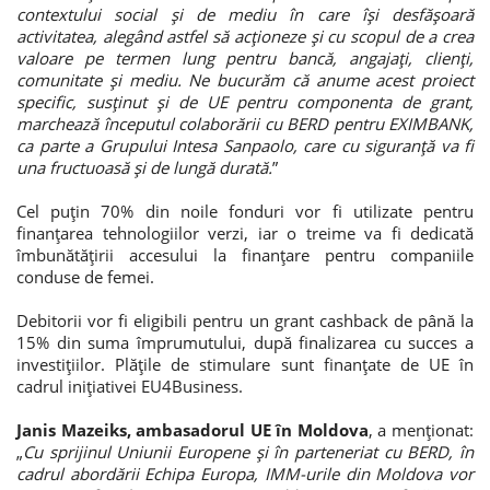
contextului social și de mediu în care își desfășoară
activitatea, alegând astfel să acționeze și cu scopul de a crea
valoare pe termen lung pentru bancă, angajați, clienți,
comunitate și mediu. Ne bucurăm că anume acest proiect
specific, susținut și de UE pentru componenta de grant,
marchează începutul colaborării cu BERD pentru EXIMBANK,
ca parte a Grupului Intesa Sanpaolo, care cu siguranță va fi
una fructuoasă și de lungă durată.
”
Cel puțin 70% din noile fonduri vor fi utilizate pentru
finanțarea tehnologiilor verzi, iar o treime va fi dedicată
îmbunătățirii accesului la finanțare pentru companiile
conduse de femei.
Debitorii vor fi eligibili pentru un grant cashback de până la
15% din suma împrumutului, după finalizarea cu succes a
investițiilor. Plățile de stimulare sunt finanțate de UE în
cadrul inițiativei EU4Business.
Janis Mazeiks, ambasadorul UE în Moldova
, a menționat:
„
Cu sprijinul Uniunii Europene și în parteneriat cu BERD, în
cadrul abordării Echipa Europa, IMM-urile din Moldova vor