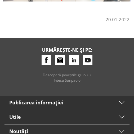
20.01.2022
URMĂREȘTE-NE ȘI PE:
Descoperă poveştile grupului
Intesa Sanpaolo
Publicarea informaţiei
Utile
Noutăți