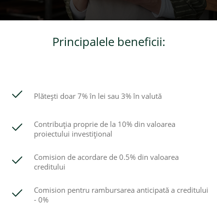
Credite de consum
Principalele beneficii:
Credite ipotecare
Plătești doar 7% în lei sau 3% în valută
Contribuția proprie de la 10% din valoarea
proiectului investițional
Comision de acordare de 0.5% din valoarea
creditului
Comision pentru rambursarea anticipată a creditului
- 0%