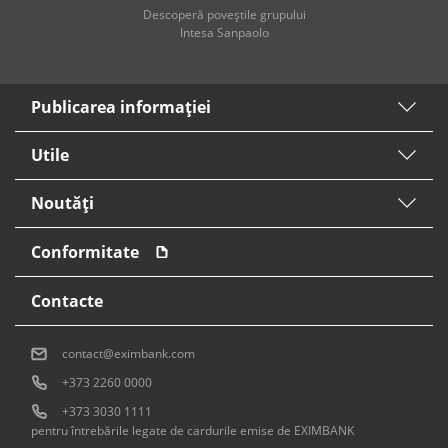
Descoperă poveştile grupului
Intesa Sanpaolo
Publicarea informaţiei
Utile
Noutăți
Conformitate
Contacte
contact@eximbank.com
+373 2260 0000
+373 3030 1111
pentru întrebările legate de cardurile emise de EXIMBANK