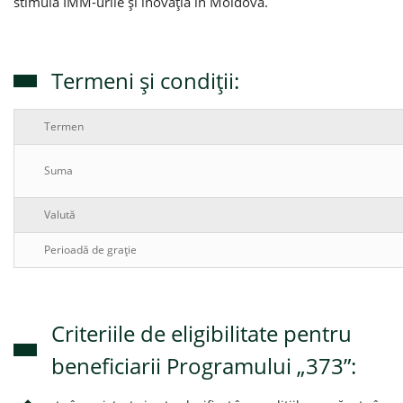
stimula ÎMM-urile și inovația în Moldova.
Termeni şi condiţii:
Termen
Suma
Valută
Perioadă de grație
Criteriile de eligibilitate pentru
beneficiarii Programului „373”: