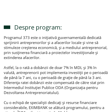
Despre program:
Programul 373 este o inițiativă guvernamentală dedicată
sprijinirii antreprenorilor și a afacerilor locale și vine să
stimuleze creșterea economică, și a mediului antreprenorial,
prin susținerea financiară a proiectelor investiționale și
extinderea afacerilor.
Astfel, la o rată a dobânzii de doar 7% în MDL și 3% în
valută, antreprenorii pot implementa investiții pe o perioadă
de până la 7 ani, cu o perioadă de grație de până la 3 ani.
Diferența ratei dobânzii este compensată de către stat prin
Intermediul Instituției Publice ODA (Organizația pentru
Dezvoltarea Antreprenoriatului).
Cu o echipă de specialiști dedicați și resurse financiare
considerabile, EXIMBANK se alătură programului, pentru a