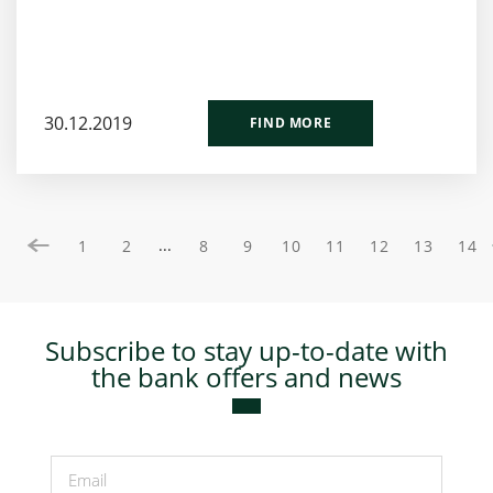
30.12.2019
FIND MORE
...
1
2
8
9
10
11
12
13
14
Subscribe to stay up-to-date with
the bank offers and news