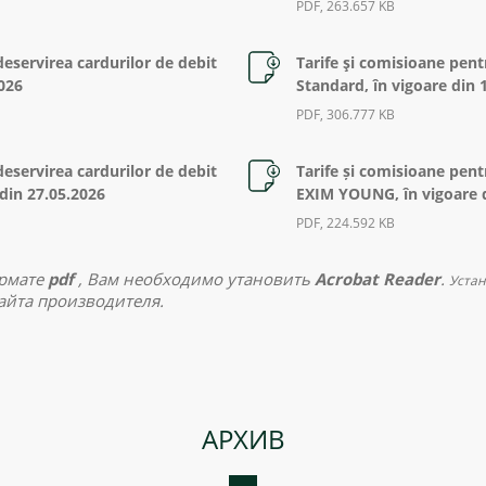
PDF, 263.657 KB
deservirea cardurilor de debit
Tarife şi comisioane pent
2026
Standard, în vigoare din 
PDF, 306.777 KB
deservirea cardurilor de debit
Tarife și comisioane pent
din 27.05.2026
EXIM YOUNG, în vigoare d
PDF, 224.592 KB
ормате
pdf
, Вам необходимо утановить
Acrobat
Reader
.
Устан
айта производителя.
АРХИВ