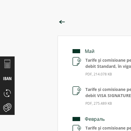
Май
Tarife şi comisioane p
debit Standard, în vig
PDF, 214.078 KB
Tarife și comisioane p
debit VISA SIGNATURE
PDF, 275.489 KB
Февраль
Tarife şi comisioane p