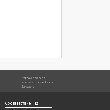
Открой для себя
истории группы Intesa
Sanpaolo
Соответствие