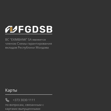
BC "EXIMBANK" SA является
членом Схемы гарантирования
вкладов Республики Молдова
Карты
+373 3030 1111
по вопросам, связанным с
картами выпущенными