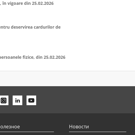
 în vigoare din 25.02.2026
entru deservirea cardurilor de
ersoanele fizice, din 25.02.2026
entru deservirea cardurilor de
entru deservirea cardurilor de
олезное
Новости