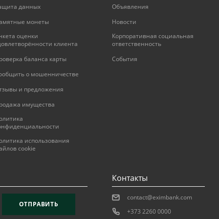
ащита данных
Объявления
entru deservirea cardurilor de
амятные монеты
Новости
нкета оценки
Корпоративная социальная
довлетворённости клиента
ответственность
роверка баланса карты
События
ообщить о мошенничестве
тзывы и предложения
родажа имущества
олитика
онфиденциальности
олитика использования
айлов cookie
Контакты
contact@eximbank.com
ОТПРАВИТЬ
+373 2260 0000