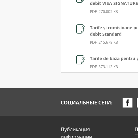
debit VISA SIGNATURE,
PDF, 270.005 KB
Tarife şi comisioane p
debit Standard
PDF, 215.678 KB
Tarife de bază pentru p
PDF, 373.112 KB
Tarife şi comisioane p
debit Salariale
PDF, 264.945 KB
СОЦИАЛЬНЫЕ СЕТИ:
Tarife şi comisioane p
debit Social
PDF, 262.151 KB
Публикация
П
информации