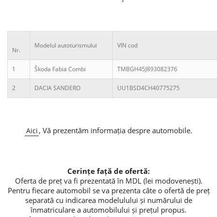
Потребительские кредиты
Ипотечные кредиты
Modelul autoturismului
VIN cod
Nr.
1
Škoda Fabia Combi
TMBGH45J893082376
2
DACIA SANDERO
UU1BSD4CH40775275
, Vă prezentăm informația despre automobile.
Aici
Cerințe față de ofertă:
Oferta de preț va fi prezentată în MDL (lei modovenești).
Pentru fiecare automobil se va prezenta câte o ofertă de preț
separată cu indicarea modelulului și numărului de
înmatriculare a automobilului și prețul propus.