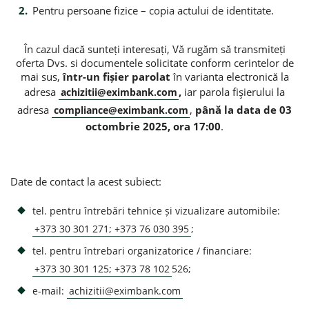
Pentru persoane fizice – copia actului de identitate.
În cazul dacă sunteți interesați, Vă rugăm să transmiteți
oferta Dvs. si documentele solicitate conform cerintelor de
mai sus,
într-un fișier parolat
în varianta electronică la
adresa
,
iar parola fişierului la
achizitii@eximbank.com
adresa
,
până la data de 03
compliance@eximbank.com
octombrie 2025, ora 17:00
.
Date de contact la acest subiect:
tel. pentru întrebări tehnice și vizualizare automibile:
+373 30 301 271; +373 76 030 395
;
tel. pentru întrebari organizatorice / financiare:
+373 30 301 125; +373 78 102
526;
e-mail:
achizitii@eximbank.com