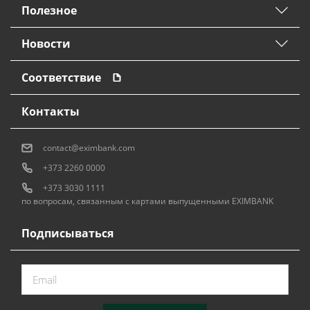
Полезное
Новости
Соответствие
Контакты
contact@eximbank.com
+373 2260 0000
+373 3030 1111
по вопросам, связанным с картами выпущенными EXIMBANK
Подписываться