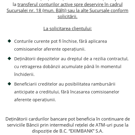
la
transferul conturilor active spre deservire în cadrul
Sucursalei nr. 18 (mun. Bălți) sau la alte Sucursale conform
Потребительские кредиты
solicitării.
Ипотечные кредиты
La solicitarea clientului:
Conturile curente pot fi închise, fără aplicarea
comisioanelor aferente operațiunii.
Deținătorii depozitelor au dreptul de a rezilia contractul,
cu retragerea dobânzii acumulate până în momentul
închiderii.
Beneficiarii creditelor au posibilitatea rambursării
anticipate a creditului, fără încasarea comisioanelor
aferente operațiunii.
Deținătorii cardurilor bancare pot beneficia în continuare de
serviciile Băncii prin intermediul rețelei de ATM-uri puse la
dispoziție de B.C. “EXIMBANK” S.A.