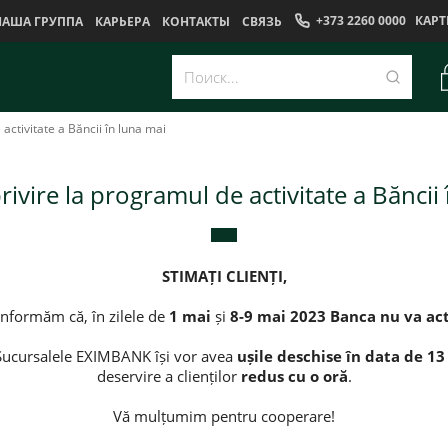
+373 2260 0000
КАРТ
НАША ГРУППА
КАРЬЕРА
КОНТАКТЫ
CВЯЗЬ
activitate a Băncii în luna mai
ivire la programul de activitate a Băncii
STIMAȚI CLIENȚI,
informăm că, în zilele de
1 mai
și
8-9 mai 2023
Banca
nu va ac
Sucursalele EXIMBANK își vor avea
ușile deschise în data de 1
deservire a clienților
redus cu o oră
.
Vă mulțumim pentru cooperare!