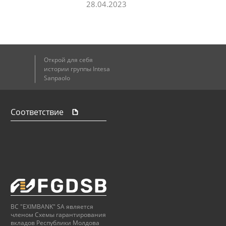
28.04.2023
Открой для себя
истории группы Intesa
Sanpaolo
Соответствие
BC "EXIMBANK" SA является
членом Схемы гарантирования
вкладов Республики Молдова