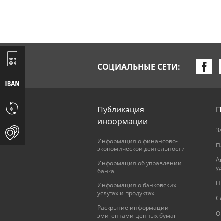
СОЦИАЛЬНЫЕ СЕТИ:
Публикация
П
информации
З
Информация о финансово-
П
экономической деятельности
А
Информация об управлении
у
банка
П
Информация о банковских
услугах и продуктах
С
Раскрытие информации
О
эмитентами ценных бумаг