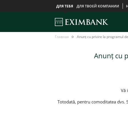
ДЛЯ ТЕБЯ
ДЛЯ ТВОЕЙ КОМПАНИИ
Anunț
Главная
Главная
Anunț cu privire la programul de 
cu
privire
la
Anunț cu pr
programul
de
activitate
a
Băncii
în
luna
mai
Vă 
Totodată, pentru comoditatea dvs. 