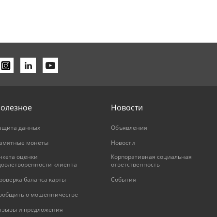
олезное
Новости
ащита данных
Объявления
амятные монеты
Новости
нкета оценки
Корпоративная социальная
довлетворённости клиента
ответственность
роверка баланса карты
События
ообщить о мошенничестве
тзывы и предложения