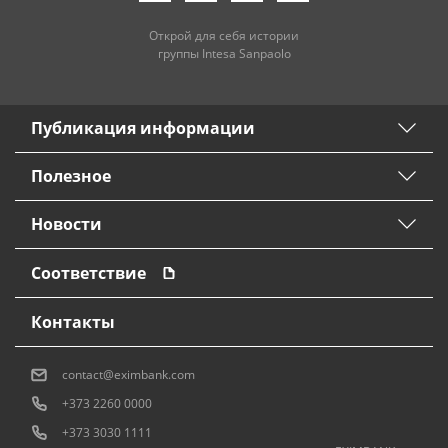
Открой для себя истории
группы Intesa Sanpaolo
Публикация информации
Полезное
Новости
Соответствие
Контакты
contact@eximbank.com
+373 2260 0000
+373 3030 1111