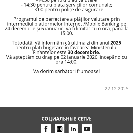
-14:30 pentru plăți valutare
- 14:30 pentru plata serviciilor comunale;
- 13:00 pentru polițe de asigurare.
Потребительские кредиты
Programul de perfectare a plăților valutare prin
intermediul platformelor Internet /Mobile Banking pe
Ипотечные кредиты
24 decembrie și 6 ianuarie, va fi limitat cu o ora, până la
15:00.
Totodată, Vă informăm că ultima zi din anul
2025
pentru plăți bugetare în favoarea Ministerului
Finanțelor este
30 decembrie
.
Vă așteptăm cu drag pe 02 ianuarie 2026, începând cu
ora 14:00.
Vă dorim sărbători frumoase!
22.12.2025
СОЦИАЛЬНЫЕ СЕТИ: