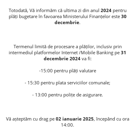
Totodată, Vă informăm că ultima zi din anul
2024
pentru
Потребительские кредиты
plăți bugetare în favoarea Ministerului Finanțelor este
30
decembrie
.
Ипотечные кредиты
Termenul limită de procesare a plăților, inclusiv prin
intermediul platformelor Internet /Mobile Banking pe
31
decembrie 2024
va fi:
-15:00 pentru plăți valutare
- 15:30 pentru plata serviciilor comunale;
- 13:00 pentru polițe de asigurare.
Vă așteptăm cu drag pe
02 ianuarie 2025
, începând cu ora
14:00.