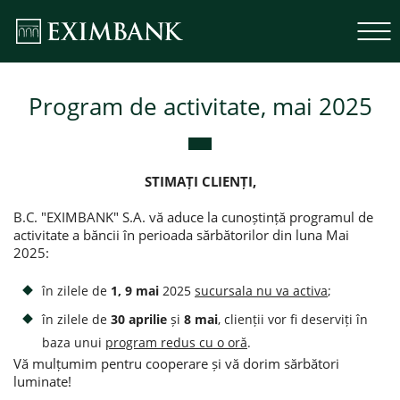
Program de activitate, mai 2025
STIMAȚI CLIENȚI,
B.C. "EXIMBANK" S.A. vă aduce la cunoștință programul de
activitate a băncii în perioada sărbătorilor din luna Mai
2025:
în zilele de
1, 9
mai
2025
sucursala nu va activa
;
în zilele de
30 aprilie
și
8 mai
, clienții vor fi deserviți în
baza unui
program redus cu o oră
.
Vă mulțumim pentru cooperare și vă dorim sărbători
luminate!