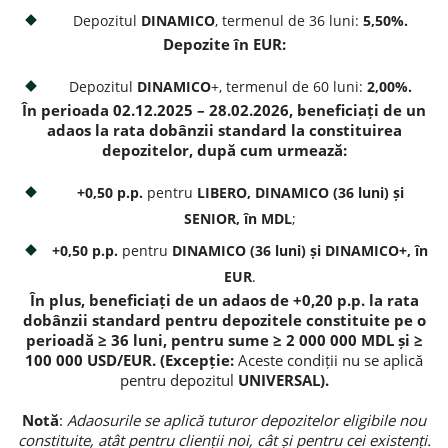
Depozitul
DINAMICO
, termenul de 36 luni:
5,50%.
Потребительские кредиты
Depozite în EUR:
Depozitul
Ипотечные кредиты
DINAMICO
+, termenul de 60 luni:
2,00%.
În perioada 02.12.2025 – 28.02.2026, beneficiați de un
adaos la rata dobânzii standard la constituirea
depozitelor, după cum urmează:
+0,50 p.p.
pentru
LIBERO, DINAMICO (36 luni) și
SENIOR, în MDL
;
+0,50 p.p.
pentru
DINAMICO (36 luni) și DINAMICO+, în
EUR
.
În plus, beneficiați de un adaos de +0,20 p.p. la rata
dobânzii standard pentru depozitele constituite pe o
perioadă ≥ 36 luni, pentru sume ≥ 2 000 000 MDL și ≥
100 000 USD/EUR. (Excepție:
Aceste condiții nu se aplică
pentru depozitul
UNIVERSAL).
Notă
:
Adaosurile se aplică tuturor depozitelor eligibile nou
constituite, atât pentru clienții noi, cât și pentru cei existenți.