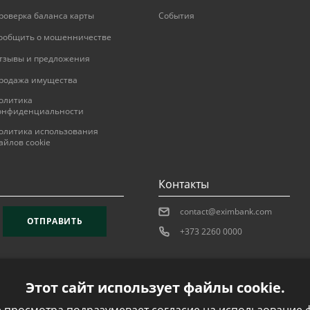
роверка баланса карты
События
ообщить о мошенничестве
тзывы и предложения
родажа имущества
олитика
онфиденциальности
олитика использования
айлов cookie
Контакты
contact@eximbank.com
ОТПРАВИТЬ
+373 2260 0000
Этот сайт использует файлы cookie.