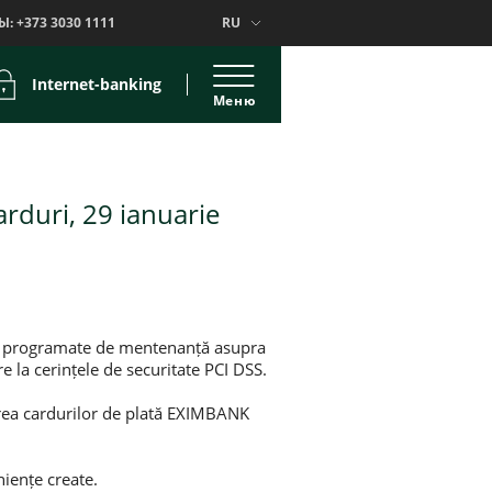
Ы:
+373 3030 1111
RU
Internet-banking
Меню
arduri, 29 ianuarie
rări programate de mentenanță asupra
re la cerințele de securitate PCI DSS.
zarea cardurilor de plată EXIMBANK
iențe create.