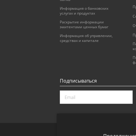
П
Информация о банковских
услугах и продуктах
С
Раскрытие информации
О
эмитентами ценных бумаг
П
Информация об управлении,
средствах и капитале
П
к
П
ф
Подписываться