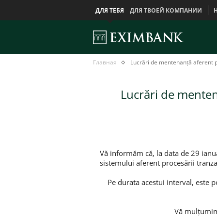
ДЛЯ ТЕБЯ
ДЛЯ ТВОЕЙ КОМПАНИИ
Lucrări
Главная
Главная
Lucrări de mentenanță aferent pr
de
mentenanță
aferent
Lucrări de mentena
procesării
tranzacțiilor
cu
carduri,
29
ianuarie
Vă informăm că, la data de 29 ianua
sistemului aferent procesării tranzac
Pe durata acestui interval, este 
Vă mulțumim 