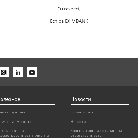
Cu respect,
Echipa EXIMBANK
олезное
Новости
ащита данных
Объявления
амятные монеты
Новости
нкета оценки
Корпоративная социальная
довлетворённости клиента
ответственность