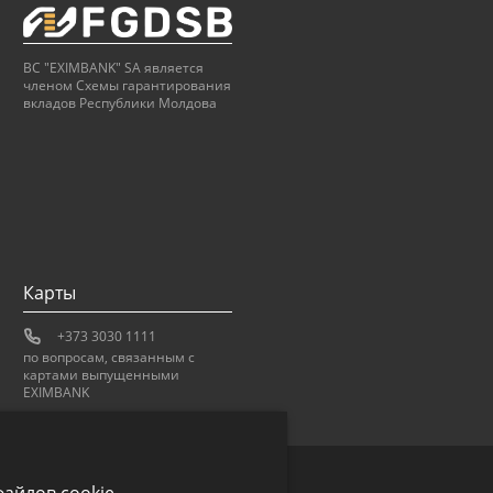
BC "EXIMBANK" SA является
членом Схемы гарантирования
вкладов Республики Молдова
Карты
+373 3030 1111
по вопросам, связанным с
картами выпущенными
EXIMBANK