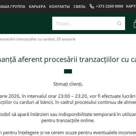
+373 2260 0000
КАРТ
НАША ГРУППА
КАРЬЕРА
КОНТАКТЫ
CВЯЗЬ
ocesării tranzacțiilor cu carduri, 29 ianuarie
nță aferent procesării tranzacțiilor cu c
Stimați clienți,
rie 2026, în intervalul orar 23:00 – 23:20, vor fi efectuate luc
țiilor cu carduri al băncii, în cadrul procesului continuu de alinie
posibil să apară întârzieri sau indisponibilitate temporară în utili
pentru tranzacțiile online.
pentru înțelegere și ne cerem scuze pentru eventualele inconven