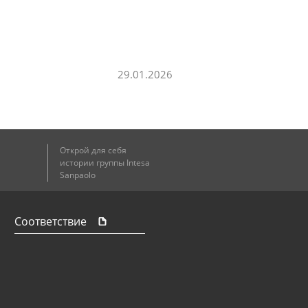
29.01.2026
Открой для себя
истории группы Intesa
Sanpaolo
Соответствие