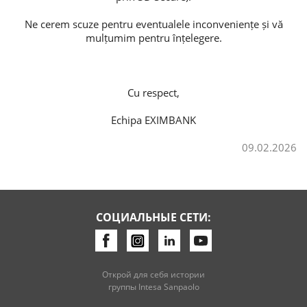
Ne cerem scuze pentru eventualele inconveniențe și vă
Потребительские кредиты
mulțumim pentru înțelegere.
Ипотечные кредиты
Cu respect,
Echipa EXIMBANK
09.02.2026
СОЦИАЛЬНЫЕ СЕТИ:
Открой для себя истории
группы Intesa Sanpaolo