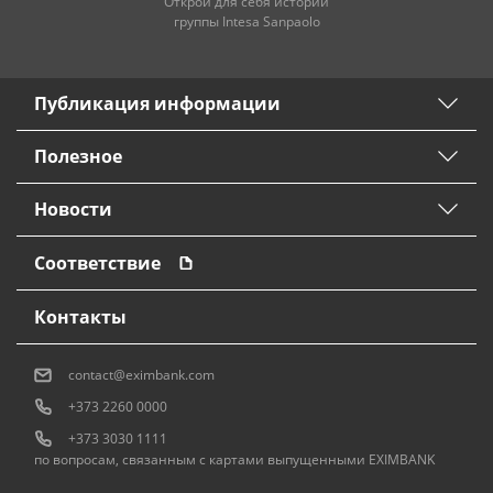
Открой для себя истории
группы Intesa Sanpaolo
Публикация информации
Полезное
Новости
Соответствие
Контакты
contact@eximbank.com
+373 2260 0000
+373 3030 1111
по вопросам, связанным с картами выпущенными EXIMBANK