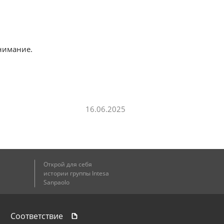
нимание.
16.06.2025
Открой для себя
истории группы Intesa
Sanpaolo
Соответствие