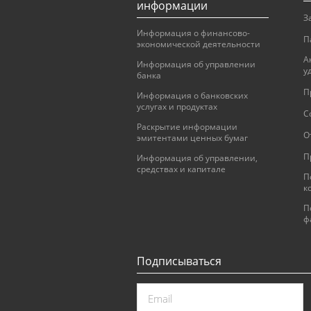
информации
З
Информация о финансово-
П
экономической деятельности
А
Информация об управлении
у
банка
П
Информация о банковских
услугах и продуктах
С
Раскрытие информации
О
эмитентами ценных бумаг
П
Информация об управлении,
средствах и капитале
П
к
П
ф
Подписываться