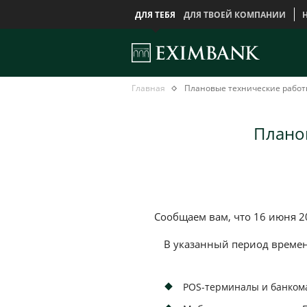
ДЛЯ ТЕБЯ
ДЛЯ ТВОЕЙ КОМПАНИИ
Плановые
Главная
Главная
Плановые технические работы
технические
работы
–
Планов
17
июня
2025
года
Сообщаем вам, что 16 июня 20
В указанный период времен
POS-терминалы и банком