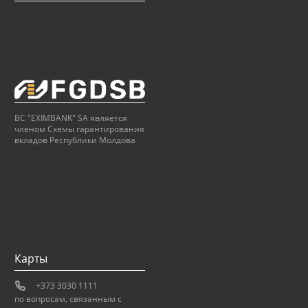
BC "EXIMBANK" SA является
членом Схемы гарантирования
вкладов Республики Молдова
Карты
+373 3030 1111
по вопросам, связанным с