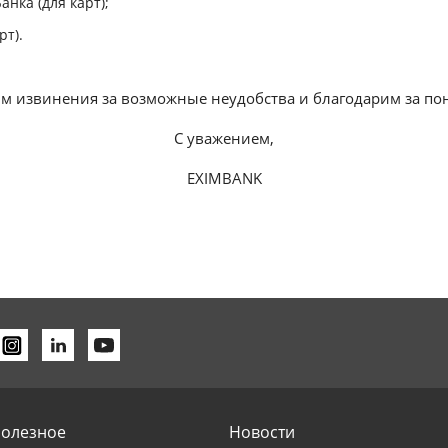
нка (для карт);
рт).
м извинения за возможные неудобства и благодарим за по
С уважением,
EXIMBANK
олезное
Новости