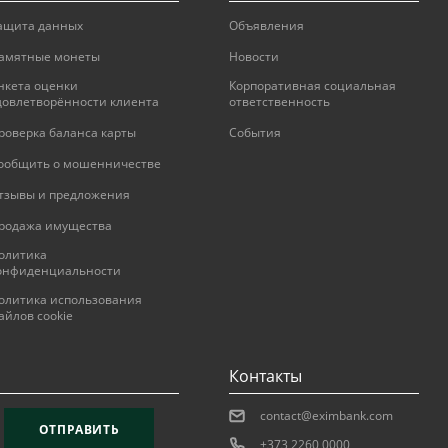
ащита данных
Объявления
амятные монеты
Новости
нкета оценки
Корпоративная социальная
довлетворённости клиента
ответственность
роверка баланса карты
События
ообщить о мошенничестве
тзывы и предложения
родажа имущества
олитика
онфиденциальности
олитика использования
айлов cookie
Контакты
contact@eximbank.com
ОТПРАВИТЬ
+373 2260 0000